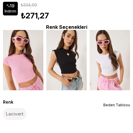
₺334,90
19
%
İndirim
₺271,27
Renk Seçenekleri
Renk
Beden Tablosu
Lacivert