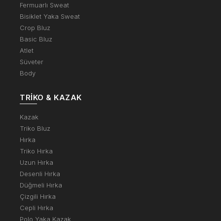
Fermuarlı Sweat
Bisiklet Yaka Sweat
Crop Bluz
Basic Bluz
Atlet
Süveter
Body
TRIKO & KAZAK
Kazak
Triko Bluz
Hırka
Triko Hırka
Uzun Hırka
Desenli Hırka
Düğmeli Hırka
Çizgili Hırka
Cepli Hırka
Polo Yaka Kazak