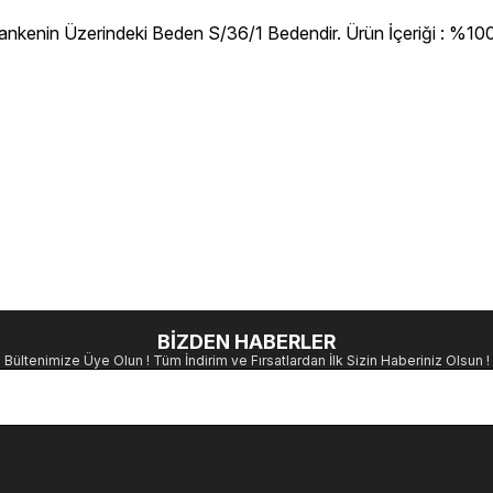
ankenin Üzerindeki Beden S/36/1 Bedendir. Ürün İçeriği : %100 
BİZDEN HABERLER
Bültenimize Üye Olun ! Tüm İndirim ve Fırsatlardan İlk Sizin Haberiniz Olsun !