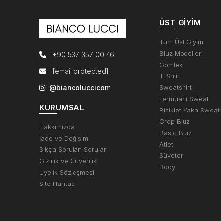
ÜST GIYIM
Tüm Üst Giyim
Bluz Modelleri
+90 537 357 00 46
Gömlek
[email protected]
T-Shirt
@biancoluccicom
Sweatshirt
Fermuarlı Sweat
KURUMSAL
Bisiklet Yaka Sweat
Crop Bluz
Hakkımızda
Basic Bluz
İade ve Değişim
Atlet
Sıkça Sorulan Sorular
Süveter
Gizlilik ve Güvenlik
Body
Üyelik Sözleşmesi
Site Haritası