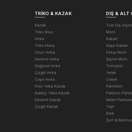
TRIKO & KAZAK
DIŞ & ALT 
Kazak
Tüm Dış Giyi
Triko Bluz
Mont
Hırka
Kaban
Triko Hırka
Kaşe Kaban
Uzun Hırka
Peluş Mont
Desenli Hırka
Şişme Mont
Düğmeli Hırka
Trençkot
Çizgili Hırka
Yelek
Cepli Hırka
Ceket
Polo Yaka Kazak
Pantolon
Balıkçı Yaka Kazak
Palazzo Pant
Desenli Kazak
Keten Pantolo
Çizgili Kazak
Tayt
Etek
Şort & Bermu