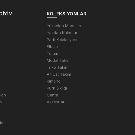
GIYIM
KOLEKSIYONLAR
m
Yükselen Modeller
Yazdan Kalanlar
Parti Koleksiyonu
Elbise
Tulum
Modal Takım
Triko Takım
Alt Üst Takım
Kimono
Kürk Şıklığı
olon
Çanta
n
Aksesuar
da