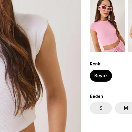
Renk
Beyaz
Beden
S
M