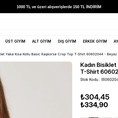
1000 TL ve üzeri alışverişlerde 150 TL İNDİRİM
300 TL ve üzeri alışverişlerde ÜCRETSİZ KARGO
1000 TL ve üzeri alışverişlerde 150 TL İNDİRİM
ÜST GİYİM
ALT GİYİM
DIŞ GİYİM
ERKEK GİYİM
A
Yeni sezon ürünlerini hemen keşfedin
klet Yaka Kısa Kollu Basic Kaşkorse Crop Top T-Shirt 60602044 - Beyaz
300 TL ve üzeri alışverişlerde ÜCRETSİZ KARGO
Kadın Bisikle
T-Shirt 6060
1000 TL ve üzeri alışverişlerde 150 TL İNDİRİM
Stok Kodu
(606020
₺304,45
₺334,90