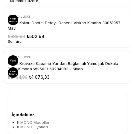
Tükenmek üzere
Bianco Lucci
Kargo
Bedava
Kadın Kolları Dantel Detaylı Desenli Viskon Kimono 30051057 -
Mavi
₺689,90
₺502,94
Son ürün
Bianco Lucci
Yeni
Kadın Kruvaze Kapama Yandan Bağlamalı Yumuşak Dokulu
Triko Kimona W25031 60284083 - Siyah
Kargo
Bedava
₺1.494,90
₺1.076,33
1
İçindekiler
KİMONO Modelleri
KİMONO Fiyatları