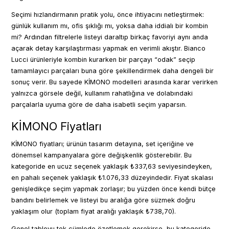
Seçimi hızlandırmanın pratik yolu, önce ihtiyacını netleştirmek:
günlük kullanım mı, ofis şıklığı mı, yoksa daha iddialı bir kombin
mi? Ardından filtrelerle listeyi daraltıp birkaç favoriyi aynı anda
açarak detay karşılaştırması yapmak en verimli akıştır. Bianco
Lucci ürünleriyle kombin kurarken bir parçayı “odak” seçip
tamamlayıcı parçaları buna göre şekillendirmek daha dengeli bir
sonuç verir. Bu sayede KİMONO modelleri arasında karar verirken
yalnızca görsele değil, kullanım rahatlığına ve dolabındaki
parçalarla uyuma göre de daha isabetli seçim yaparsın.
KİMONO Fiyatları
KİMONO fiyatları; ürünün tasarım detayına, set içeriğine ve
dönemsel kampanyalara göre değişkenlik gösterebilir. Bu
kategoride en ucuz seçenek yaklaşık ₺337,63 seviyesindeyken,
en pahalı seçenek yaklaşık ₺1.076,33 düzeyindedir. Fiyat skalası
genişledikçe seçim yapmak zorlaşır; bu yüzden önce kendi bütçe
bandını belirlemek ve listeyi bu aralığa göre süzmek doğru
yaklaşım olur (toplam fiyat aralığı yaklaşık ₺738,70).
Genel tabloyu tek cümlede özetlemek gerekirse, bu kategoride