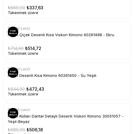
₺669,90
₺337,63
Tükenmek üzere
Bianco Lucci
Kargo
Bedava
Kadın Çiçek Desenli Kısa Viskon Kimono 60261498 - Ekru
₺714,90
₺514,72
Tükenmek üzere
Bianco Lucci
Kargo
Bedava
Kadın Desenli Kısa Kimono 60261450 - Su Yeşili
₺644,90
₺472,43
Tükenmek üzere
Bianco Lucci
Kargo
Bedava
Kadın Kolları Dantel Detaylı Desenli Viskon Kimono 30051057 -
Yeşil-Beyaz
₺689,90
₺506,18