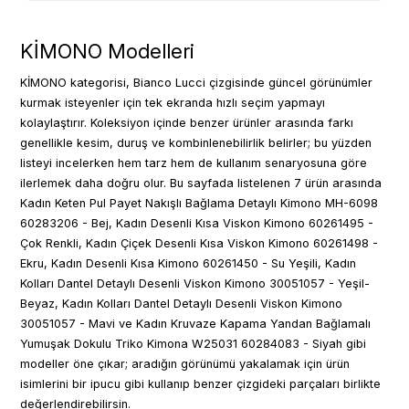
KİMONO Modelleri
KİMONO kategorisi, Bianco Lucci çizgisinde güncel görünümler
kurmak isteyenler için tek ekranda hızlı seçim yapmayı
kolaylaştırır. Koleksiyon içinde benzer ürünler arasında farkı
genellikle kesim, duruş ve kombinlenebilirlik belirler; bu yüzden
listeyi incelerken hem tarz hem de kullanım senaryosuna göre
ilerlemek daha doğru olur. Bu sayfada listelenen 7 ürün arasında
Kadın Keten Pul Payet Nakışlı Bağlama Detaylı Kimono MH-6098
60283206 - Bej, Kadın Desenli Kısa Viskon Kimono 60261495 -
Çok Renkli, Kadın Çiçek Desenli Kısa Viskon Kimono 60261498 -
Ekru, Kadın Desenli Kısa Kimono 60261450 - Su Yeşili, Kadın
Kolları Dantel Detaylı Desenli Viskon Kimono 30051057 - Yeşil-
Beyaz, Kadın Kolları Dantel Detaylı Desenli Viskon Kimono
30051057 - Mavi ve Kadın Kruvaze Kapama Yandan Bağlamalı
Yumuşak Dokulu Triko Kimona W25031 60284083 - Siyah gibi
modeller öne çıkar; aradığın görünümü yakalamak için ürün
isimlerini bir ipucu gibi kullanıp benzer çizgideki parçaları birlikte
değerlendirebilirsin.