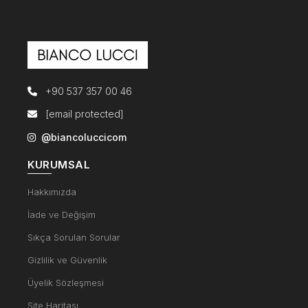
+90 537 357 00 46
[email protected]
@biancoluccicom
KURUMSAL
Hakkımızda
İade ve Değişim
Sıkça Sorulan Sorular
Gizlilik ve Güvenlik
Üyelik Sözleşmesi
Site Haritası