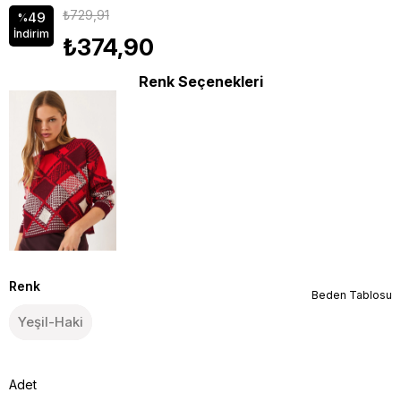
₺729,91
49
%
İndirim
₺374,90
Renk Seçenekleri
Renk
Beden Tablosu
Yeşil-Haki
Adet