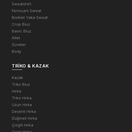
Sweatshirt
Fermuarlı Sweat
Bisiklet Yaka Sweat
Crop Bluz
Basic Bluz
Atlet
Süveter
Body
TRIKO & KAZAK
Kazak
Triko Bluz
Hırka
Triko Hırka
Uzun Hırka
Desenli Hırka
Düğmeli Hırka
Çizgili Hırka
Cepli Hırka