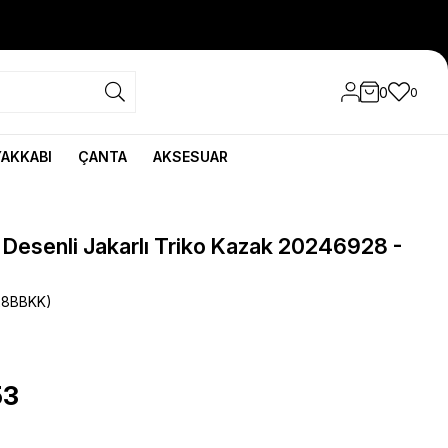
0
0
YAKKABI
ÇANTA
AKSESUAR
 Desenli Jakarlı Triko Kazak 20246928 -
28BBKK)
53