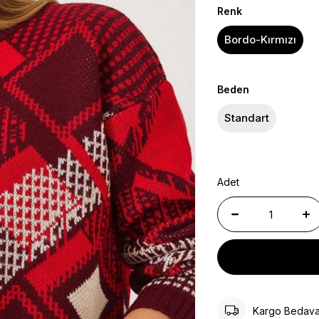
Renk
Bordo-Kırmızı
Beden
Standart
Adet
Kargo Bedav