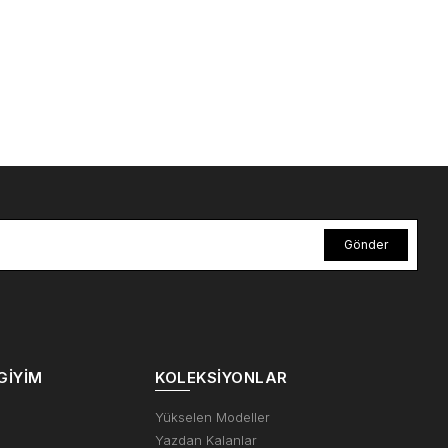
Gönder
GIYIM
KOLEKSIYONLAR
m
Yükselen Modeller
Yazdan Kalanlar