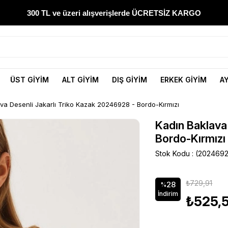
300 TL ve üzeri alışverişlerde ÜCRETSİZ KARGO
1000 TL ve üzeri alışverişlerde 150 TL İNDİRİM
Yeni sezon ürünlerini hemen keşfedin
ÜST GİYİM
ALT GİYİM
DIŞ GİYİM
ERKEK GİYİM
A
300 TL ve üzeri alışverişlerde ÜCRETSİZ KARGO
va Desenli Jakarlı Triko Kazak 20246928 - Bordo-Kırmızı
1000 TL ve üzeri alışverişlerde 150 TL İNDİRİM
Kadın Baklava
Bordo-Kırmızı
Stok Kodu
(202469
₺729,91
28
%
İndirim
₺525,