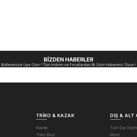
BİZDEN HABERLER
Bültenimize Üye Olun ! Tüm İndirim ve Fırsatlardan İlk Sizin Haberiniz Olsun !
TRIKO & KAZAK
DIŞ & ALT 
Kazak
Tüm Dış Giyi
Triko Bluz
Mont