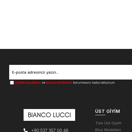
Üyelik koşullarını
ve
kişisel verilerimin
korunmasını kabul ediyorum.
ÜST GIYIM
Tüm Üst Giyim
Bluz Modelleri
+90 537 357 00 46