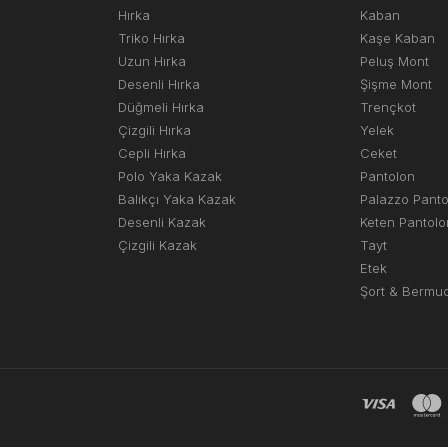
Hırka
Kaban
Triko Hırka
Kaşe Kaban
Uzun Hırka
Peluş Mont
Desenli Hırka
Şişme Mont
Düğmeli Hırka
Trençkot
Çizgili Hırka
Yelek
Cepli Hırka
Ceket
Polo Yaka Kazak
Pantolon
Balıkçı Yaka Kazak
Palazzo Pant
Desenli Kazak
Keten Pantolo
Çizgili Kazak
Tayt
Etek
Şort & Bermu