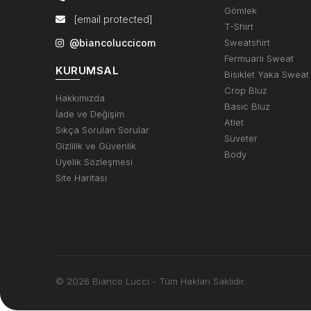
Gömlek
[email protected]
T-Shirt
@biancoluccicom
Sweatshirt
Fermuarlı Sweat
KURUMSAL
Bisiklet Yaka Sweat
Crop Bluz
Hakkımızda
Basic Bluz
İade ve Değişim
Atlet
Sıkça Sorulan Sorular
Süveter
Gizlilik ve Güvenlik
Body
Üyelik Sözleşmesi
Site Haritası
© 2026 Bianco Lucci - Tüm Hakları Saklıdır.