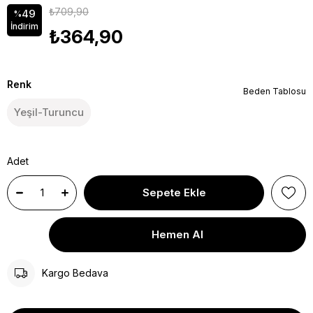
₺709,90
49
%
İndirim
₺364,90
Renk
Beden Tablosu
Yeşil-Turuncu
Adet
Kargo Bedava