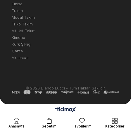
Elbise
Tulum
Modal Takım
Triko Takım
Alt Üst Takım
Kimono
Kürk Şıklığı
Çanta
Aksesuar
© 2026 Bianco Lucci - Tüm Hakları Saklıdır.
Anasayfa
Sepetim
Favorilerim
Kategoriler