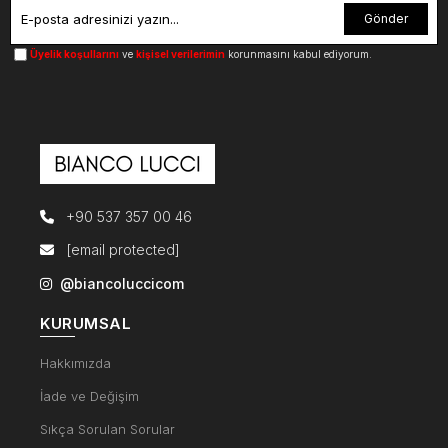
Gönder
Üyelik koşullarını
ve
kişisel verilerimin
korunmasını kabul ediyorum.
+90 537 357 00 46
[email protected]
@biancoluccicom
KURUMSAL
Hakkımızda
İade ve Değişim
Sıkça Sorulan Sorular