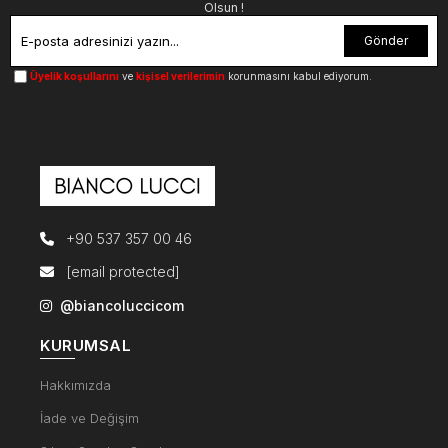
Olsun !
Gönder
Üyelik koşullarını
ve
kişisel verilerimin
korunmasını kabul ediyorum.
+90 537 357 00 46
[email protected]
@biancoluccicom
KURUMSAL
Hakkımızda
İade ve Değişim