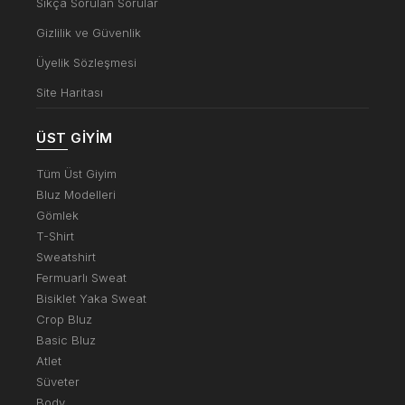
Sıkça Sorulan Sorular
Gizlilik ve Güvenlik
Üyelik Sözleşmesi
Site Haritası
ÜST GIYIM
Tüm Üst Giyim
Bluz Modelleri
Gömlek
T-Shirt
Sweatshirt
Fermuarlı Sweat
Bisiklet Yaka Sweat
Crop Bluz
Basic Bluz
Atlet
Süveter
Body