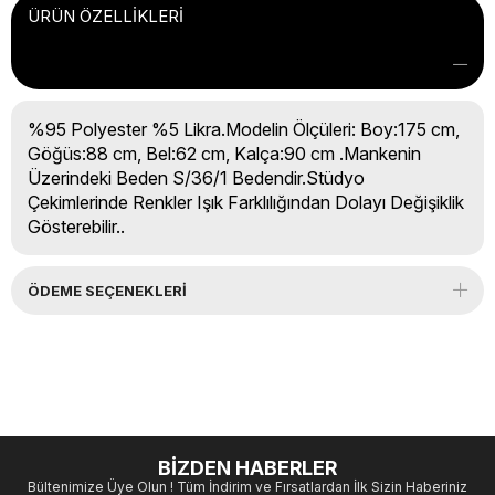
ÜRÜN ÖZELLIKLERI
%95 Polyester %5 Likra.Modelin Ölçüleri: Boy:175 cm,
Göğüs:88 cm, Bel:62 cm, Kalça:90 cm .Mankenin
Üzerindeki Beden S/36/1 Bedendir.Stüdyo
Çekimlerinde Renkler Işık Farklılığından Dolayı Değişiklik
Gösterebilir..
ÖDEME SEÇENEKLERI
BİZDEN HABERLER
Bültenimize Üye Olun ! Tüm İndirim ve Fırsatlardan İlk Sizin Haberiniz