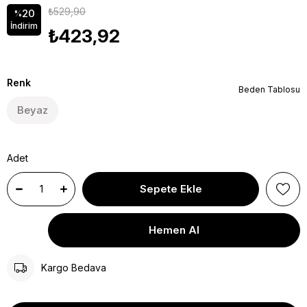
₺529,90
20
%
İndirim
₺423,92
Renk
Beden Tablosu
Beyaz
Adet
Kargo Bedava