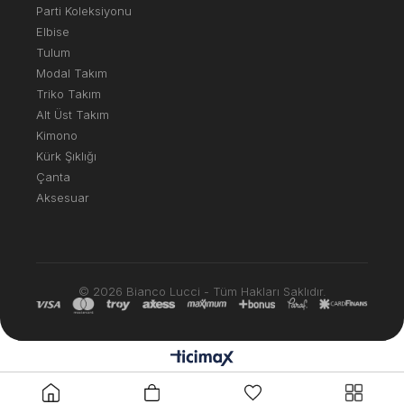
Parti Koleksiyonu
Elbise
Tulum
Modal Takım
Triko Takım
Alt Üst Takım
Kimono
Kürk Şıklığı
Çanta
Aksesuar
© 2026 Bianco Lucci - Tüm Hakları Saklıdır.