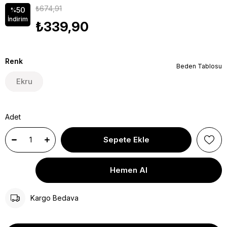
₺674,91
50
%
İndirim
₺339,90
Renk
Beden Tablosu
Ekru
Adet
Kargo Bedava