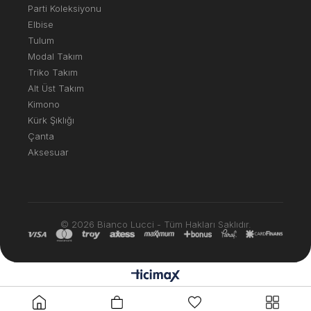
Parti Koleksiyonu
Elbise
Tulum
Modal Takım
Triko Takım
Alt Üst Takım
Kimono
Kürk Şıklığı
Çanta
Aksesuar
© 2026 Bianco Lucci - Tüm Hakları Saklıdır.