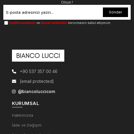
Olsun !
Gönder
Üyelik koşullarını
ve
kişisel verilerimin
korunmasını kabul ediyorum.
+90 537 357 00 46
[email protected]
@biancoluccicom
KURUMSAL
Hakkımızda
İade ve Değişim