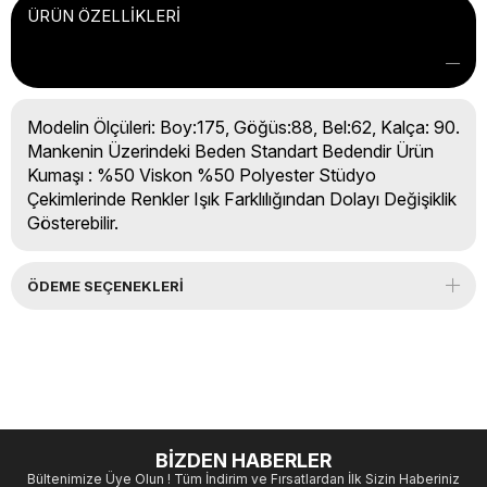
ÜRÜN ÖZELLIKLERI
Modelin Ölçüleri: Boy:175, Göğüs:88, Bel:62, Kalça: 90.
Mankenin Üzerindeki Beden Standart Bedendir Ürün
Kumaşı : %50 Viskon %50 Polyester Stüdyo
Çekimlerinde Renkler Işık Farklılığından Dolayı Değişiklik
Gösterebilir.
ÖDEME SEÇENEKLERI
BİZDEN HABERLER
Bültenimize Üye Olun ! Tüm İndirim ve Fırsatlardan İlk Sizin Haberiniz