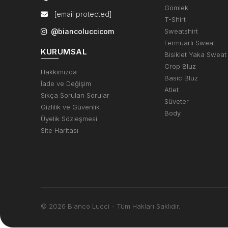
Gömlek
[email protected]
T-Shirt
@biancoluccicom
Sweatshirt
Fermuarlı Sweat
KURUMSAL
Bisiklet Yaka Sweat
Crop Bluz
Hakkımızda
Basic Bluz
İade ve Değişim
Atlet
Sıkça Sorulan Sorular
Süveter
Gizlilik ve Güvenlik
Body
Üyelik Sözleşmesi
Site Haritası
© 2026 Bianco Lucci - Tüm Hakları Saklıdır.