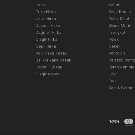
Hırka
Kaban
Triko Hırka
Kaşe Kaban
Uzun Hırka
Peluş Mont
Desenli Hırka
Şişme Mont
Düğmeli Hırka
Trençkot
Çizgili Hırka
Yelek
Cepli Hırka
Ceket
Polo Yaka Kazak
Pantolon
Balıkçı Yaka Kazak
Palazzo Pant
Desenli Kazak
Keten Pantolo
Çizgili Kazak
Tayt
Etek
Şort & Bermu