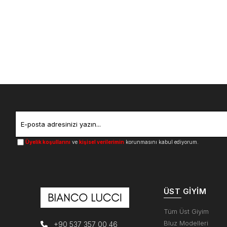
Üyelik koşullarını
ve
kişisel verilerimin
korunmasını kabul ediyorum.
ÜST GIYIM
Tüm Üst Giyim
Bluz Modelleri
+90 537 357 00 46