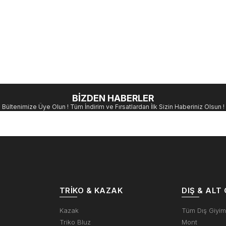
BİZDEN HABERLER
Bültenimize Üye Olun ! Tüm İndirim ve Fırsatlardan İlk Sizin Haberiniz Olsun !
TRIKO & KAZAK
DIŞ & ALT 
Kazak
Tüm Dış Giyi
Triko Bluz
Mont