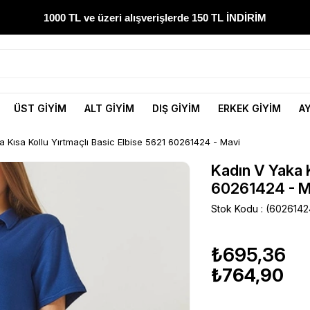
1000 TL ve üzeri alışverişlerde 150 TL İNDİRİM
300 TL ve üzeri alışverişlerde ÜCRETSİZ KARGO
1000 TL ve üzeri alışverişlerde 150 TL İNDİRİM
ÜST GİYİM
ALT GİYİM
DIŞ GİYİM
ERKEK GİYİM
A
Yeni sezon ürünlerini hemen keşfedin
 Kısa Kollu Yırtmaçlı Basic Elbise 5621 60261424 - Mavi
300 TL ve üzeri alışverişlerde ÜCRETSİZ KARGO
Kadın V Yaka K
60261424 - M
1000 TL ve üzeri alışverişlerde 150 TL İNDİRİM
Stok Kodu
(6026142
₺695,36
₺764,90