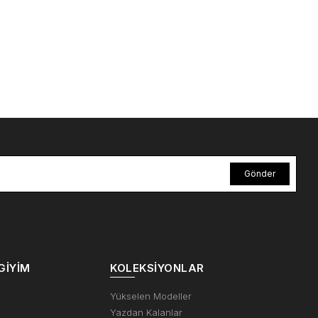
Gönder
GIYIM
KOLEKSIYONLAR
m
Yükselen Modeller
Yazdan Kalanlar