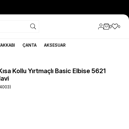
0
0
YAKKABI
ÇANTA
AKSESUAR
ısa Kollu Yırtmaçlı Basic Elbise 5621
avi
4003)