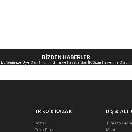
BİZDEN HABERLER
Bültenimize Üye Olun ! Tüm İndirim ve Fırsatlardan İlk Sizin Haberiniz Olsun !
TRIKO & KAZAK
DIŞ & ALT 
Kazak
Tüm Dış Giyi
Triko Bluz
Mont