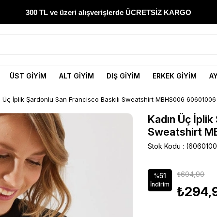
300 TL ve üzeri alışverişlerde ÜCRETSİZ KARGO
1000 TL ve üzeri alışverişlerde 150 TL İNDİRİM
Yeni sezon ürünlerini hemen keşfedin
ÜST GİYİM
ALT GİYİM
DIŞ GİYİM
ERKEK GİYİM
A
300 TL ve üzeri alışverişlerde ÜCRETSİZ KARGO
 Üç İplik Şardonlu San Francisco Baskılı Sweatshirt MBHS006 60601006
1000 TL ve üzeri alışverişlerde 150 TL İNDİRİM
Kadın Üç İplik
Sweatshirt M
Stok Kodu
(606010
₺604,90
51
%
İndirim
₺294,