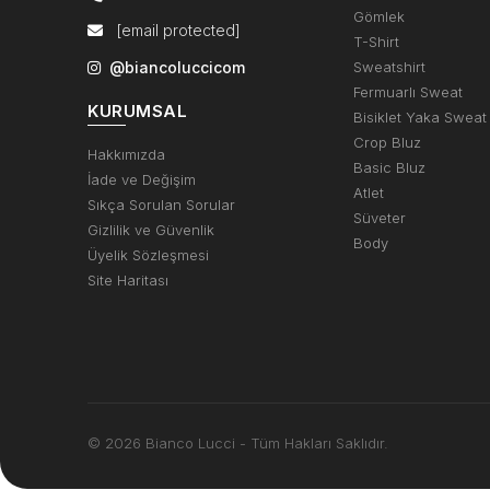
Gömlek
[email protected]
T-Shirt
@biancoluccicom
Sweatshirt
Fermuarlı Sweat
KURUMSAL
Bisiklet Yaka Sweat
Crop Bluz
Hakkımızda
Basic Bluz
İade ve Değişim
Atlet
Sıkça Sorulan Sorular
Süveter
Gizlilik ve Güvenlik
Body
Üyelik Sözleşmesi
Site Haritası
© 2026 Bianco Lucci - Tüm Hakları Saklıdır.