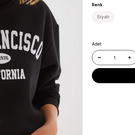
Renk
Siyah
Adet