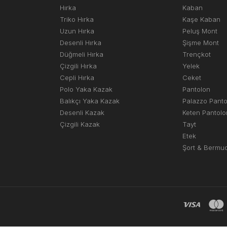
Hırka
Kaban
Triko Hırka
Kaşe Kaban
Uzun Hırka
Peluş Mont
Desenli Hırka
Şişme Mont
Düğmeli Hırka
Trençkot
Çizgili Hırka
Yelek
Cepli Hırka
Ceket
Polo Yaka Kazak
Pantolon
Balıkçı Yaka Kazak
Palazzo Pant
Desenli Kazak
Keten Pantolo
Çizgili Kazak
Tayt
Etek
Şort & Bermu