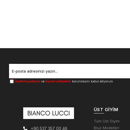
Üyelik koşullarını
ve
kişisel verilerimin
korunmasını kabul ediyorum.
ÜST GIYIM
Tüm Üst Giyim
Bluz Modelleri
+90 537 357 00 46