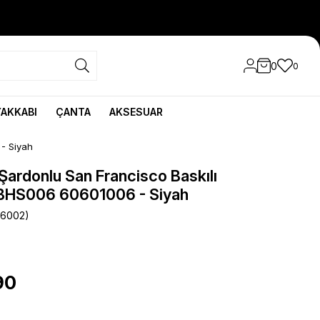
0
0
YAKKABI
ÇANTA
AKSESUAR
 - Siyah
 Şardonlu San Francisco Baskılı
BHS006 60601006 - Siyah
06002)
90