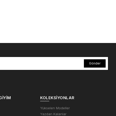
Gönder
GIYIM
KOLEKSIYONLAR
m
Yükselen Modeller
Yazdan Kalanlar