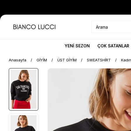
YENİ SEZON
ÇOK SATANLAR
Anasayfa
GİYİM
ÜST GİYİM
SWEATSHİRT
Kadın