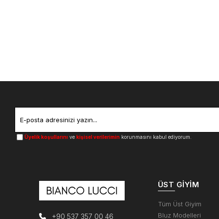
Üyelik koşullarını
ve
kişisel verilerimin
korunmasını kabul ediyorum.
ÜST GIYIM
Tüm Üst Giyim
Bluz Modelleri
+90 537 357 00 46