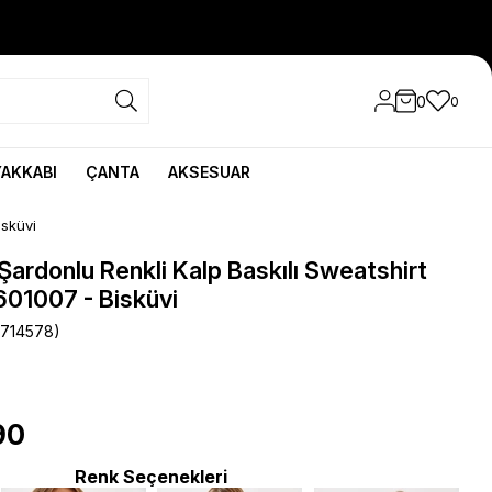
0
0
YAKKABI
ÇANTA
AKSESUAR
isküvi
 Şardonlu Renkli Kalp Baskılı Sweatshirt
1007 - Bisküvi
714578)
90
Renk Seçenekleri