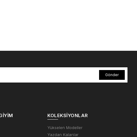
Gönder
GIYIM
KOLEKSIYONLAR
m
Yükselen Modeller
Yazdan Kalanlar