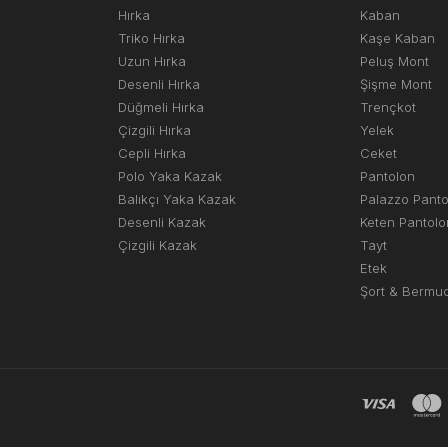
Hırka
Kaban
Triko Hırka
Kaşe Kaban
Uzun Hırka
Peluş Mont
Desenli Hırka
Şişme Mont
Düğmeli Hırka
Trençkot
Çizgili Hırka
Yelek
Cepli Hırka
Ceket
Polo Yaka Kazak
Pantolon
Balıkçı Yaka Kazak
Palazzo Pant
Desenli Kazak
Keten Pantolo
Çizgili Kazak
Tayt
Etek
Şort & Bermu