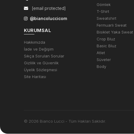
Gömlek
[email protected]
T-Shirt
@biancoluccicom
Sweatshirt
Fermuarlı Sweat
KURUMSAL
Bisiklet Yaka Sweat
Crop Bluz
Hakkımızda
Basic Bluz
İade ve Değişim
Atlet
Sıkça Sorulan Sorular
Süveter
Gizlilik ve Güvenlik
Body
Üyelik Sözleşmesi
Site Haritası
© 2026 Bianco Lucci - Tüm Hakları Saklıdır.