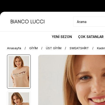
YENİ SEZON
ÇOK SATANLAR
Anasayfa
GİYİM
ÜST GİYİM
SWEATSHİRT
Kadın