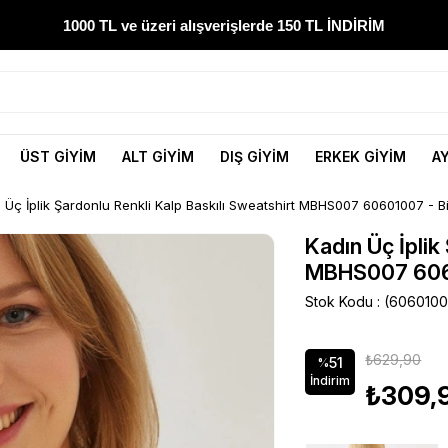
1000 TL ve üzeri alışverişlerde 150 TL İNDİRİM
300 TL ve üzeri alışverişlerde ÜCRETSİZ KARGO
1000 TL ve üzeri alışverişlerde 150 TL İNDİRİM
ÜST GİYİM
ALT GİYİM
DIŞ GİYİM
ERKEK GİYİM
A
Yeni sezon ürünlerini hemen keşfedin
 Üç İplik Şardonlu Renkli Kalp Baskılı Sweatshirt MBHS007 60601007 - B
300 TL ve üzeri alışverişlerde ÜCRETSİZ KARGO
Kadın Üç İplik
MBHS007 6060
1000 TL ve üzeri alışverişlerde 150 TL İNDİRİM
Stok Kodu
(6060100
₺629,90
51
%
İndirim
₺309,