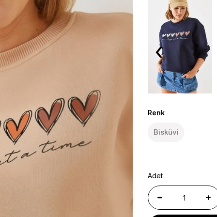
‹
Renk
Bisküvi
Adet