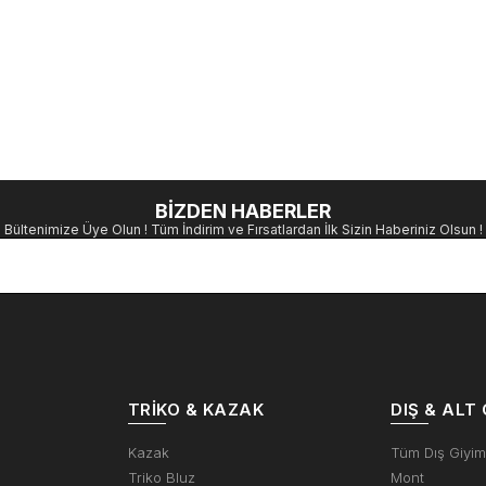
BİZDEN HABERLER
Bültenimize Üye Olun ! Tüm İndirim ve Fırsatlardan İlk Sizin Haberiniz Olsun !
TRIKO & KAZAK
DIŞ & ALT 
Kazak
Tüm Dış Giyi
Triko Bluz
Mont