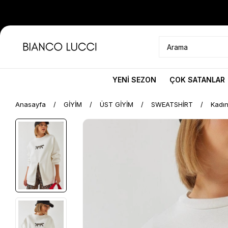
YENİ SEZON
ÇOK SATANLAR
Anasayfa
GİYİM
ÜST GİYİM
SWEATSHİRT
Kadın