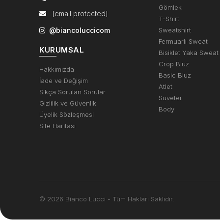
Gömlek
[email protected]
T-Shirt
@biancoluccicom
Sweatshirt
Fermuarlı Sweat
KURUMSAL
Bisiklet Yaka Sweat
Crop Bluz
Hakkımızda
Basic Bluz
İade ve Değişim
Atlet
Sıkça Sorulan Sorular
Süveter
Gizlilik ve Güvenlik
Body
Üyelik Sözleşmesi
Site Haritası
© 2026 Bianco Lucci - Tüm Hakları Saklıdır.