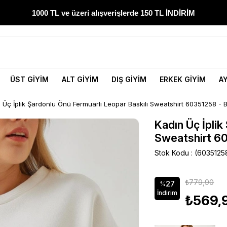
1000 TL ve üzeri alışverişlerde 150 TL İNDİRİM
300 TL ve üzeri alışverişlerde ÜCRETSİZ KARGO
1000 TL ve üzeri alışverişlerde 150 TL İNDİRİM
ÜST GİYİM
ALT GİYİM
DIŞ GİYİM
ERKEK GİYİM
A
Yeni sezon ürünlerini hemen keşfedin
 Üç İplik Şardonlu Önü Fermuarlı Leopar Baskılı Sweatshirt 60351258 - 
300 TL ve üzeri alışverişlerde ÜCRETSİZ KARGO
Kadın Üç İplik
Sweatshirt 6
1000 TL ve üzeri alışverişlerde 150 TL İNDİRİM
Stok Kodu
(6035125
₺779,90
27
%
İndirim
₺569,