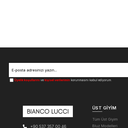
Üyelik koşullarını
ve
kişisel verilerimin
korunmasını kabul ediyorum.
ÜST GIYIM
Tüm Üst Giyim
Bluz Modelleri
+90 537 357 00 46