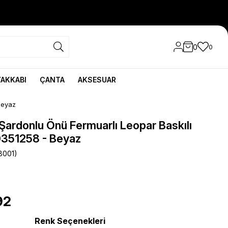
0
0
YAKKABI
ÇANTA
AKSESUAR
Beyaz
 Şardonlu Önü Fermuarlı Leopar Baskılı
0351258 - Beyaz
8001)
92
Renk Seçenekleri