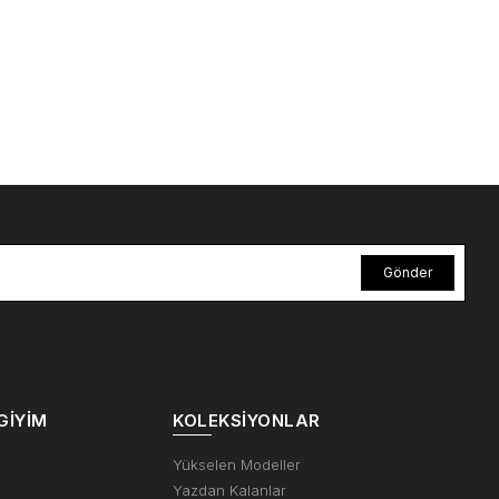
Gönder
GIYIM
KOLEKSIYONLAR
m
Yükselen Modeller
Yazdan Kalanlar