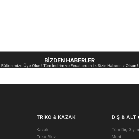
BİZDEN HABERLER
Bültenimize Üye Olun ! Tüm İndirim ve Fırsatlardan İlk Sizin Haberiniz Olsun !
TRIKO & KAZAK
DIŞ & ALT 
Kazak
Tüm Dış Giyi
Triko Bluz
Mont