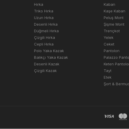
Hırka
Kaban
Triko Hırka
Kaşe Kaban
Uzun Hırka
Peluş Mont
Desenli Hırka
Şişme Mont
Düğmeli Hırka
Trençkot
Çizgili Hırka
Yelek
Cepli Hırka
Ceket
Polo Yaka Kazak
Pantolon
Balıkçı Yaka Kazak
Palazzo Pant
Desenli Kazak
Keten Pantolo
Çizgili Kazak
Tayt
Etek
Şort & Bermu