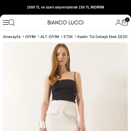
1000 TL ve üzeri alışverişlerde 150 TL İNDİRİM
0
300 TL ve üzeri alışverişlerde ÜCRETSİZ KARGO
Anasayfa
GİYİM
ALT GİYİM
ETEK
Kadın Tül Detaylı Etek DE25
1000 TL ve üzeri alışverişlerde 150 TL İNDİRİM
Yeni sezon ürünlerini hemen keşfedin
300 TL ve üzeri alışverişlerde ÜCRETSİZ KARGO
1000 TL ve üzeri alışverişlerde 150 TL İNDİRİM