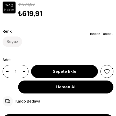
₺1.074,90
42
%
İndirim
₺619,91
Renk
Beden Tablosu
Beyaz
Adet
Kargo Bedava