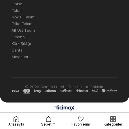
Elbise
Tulum
Modal Takım
Triko Takım
Alt Üst Takım
Kimono
Kürk Şıklığı
Çanta
Aksesuar
© 2026 Bianco Lucci - Tüm Hakları Saklıdır.
Anasayfa
Sepetim
Favorilerim
Kategoriler