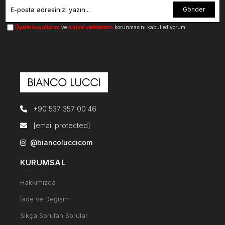
Gönder
Üyelik koşullarını
ve
kişisel verilerimin
korunmasını kabul ediyorum.
+90 537 357 00 46
[email protected]
@biancoluccicom
KURUMSAL
Hakkımızda
İade ve Değişim
Sıkça Sorulan Sorular