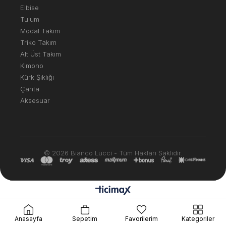
Elbise
Tulum
Modal Takım
Triko Takım
Alt Üst Takım
Kimono
Kürk Şıklığı
Çanta
Aksesuar
© 2026 Bianco Lucci - Tüm Hakları Saklıdır.
Anasayfa
Sepetim
Favorilerim
Kategoriler