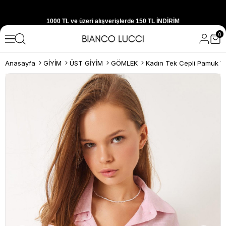
1000 TL ve üzeri alışverişlerde 150 TL İNDİRİM
0
Yeni sezon ürünlerini hemen keşfedin
Anasayfa
GİYİM
ÜST GİYİM
GÖMLEK
300 TL ve üzeri alışverişlerde ÜCRETSİZ KARGO
1000 TL ve üzeri alışverişlerde 150 TL İNDİRİM