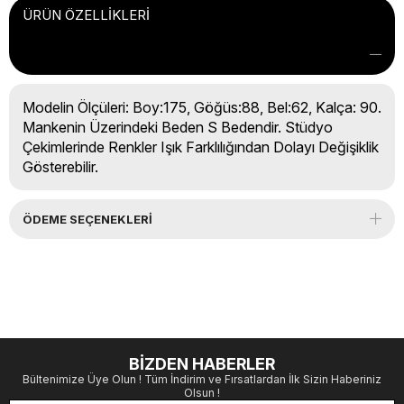
ÜRÜN ÖZELLIKLERI
Modelin Ölçüleri: Boy:175, Göğüs:88, Bel:62, Kalça: 90.
Mankenin Üzerindeki Beden S Bedendir. Stüdyo
Çekimlerinde Renkler Işık Farklılığından Dolayı Değişiklik
Gösterebilir.
ÖDEME SEÇENEKLERI
BİZDEN HABERLER
Bültenimize Üye Olun ! Tüm İndirim ve Fırsatlardan İlk Sizin Haberiniz
Olsun !