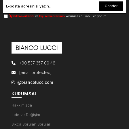
Gönder
Üyelik koşullarını
ve
kişisel verilerimin
korunmasını kabul ediyorum.
+90 537 357 00 46
[email protected]
@biancoluccicom
KURUMSAL
Hakkımızda
İade ve Değişim
Sıkça Sorulan Sorular