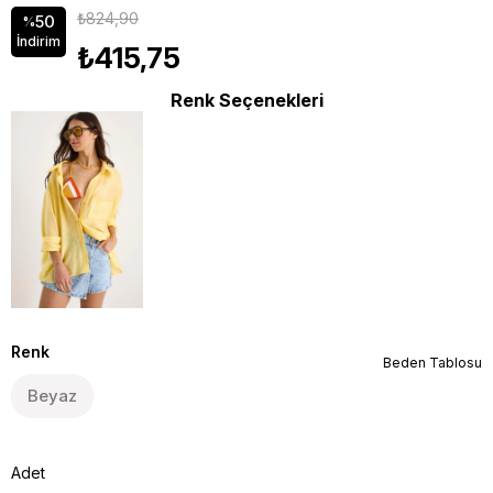
₺824,90
50
%
İndirim
₺415,75
Renk Seçenekleri
Renk
Beden Tablosu
Beyaz
Adet