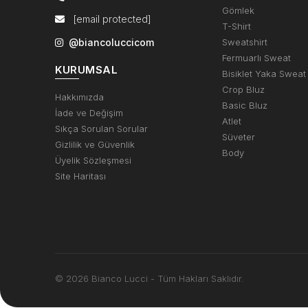
Gömlek
[email protected]
T-Shirt
@biancoluccicom
Sweatshirt
Fermuarlı Sweat
KURUMSAL
Bisiklet Yaka Sweat
Crop Bluz
Hakkımızda
Basic Bluz
İade ve Değişim
Atlet
Sıkça Sorulan Sorular
Süveter
Gizlilik ve Güvenlik
Body
Üyelik Sözleşmesi
Site Haritası
© 2026 Bianco Lucci - Tüm Hakları Saklıdır.