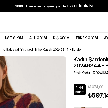
1000 TL ve üzeri alışverişlerde 150 TL İNDİRİM
300 TL ve üzeri alışverişlerde ÜCRETSİZ KARGO
1000 TL ve üzeri alışverişlerde 150 TL İNDİRİM
ÜST GİYİM
ALT GİYİM
DIŞ GİYİM
ERKEK GİYİM
A
Yeni sezon ürünlerini hemen keşfedin
nlu Baklavalı Yırtmaçlı Triko Kazak 20246344 - Bordo
300 TL ve üzeri alışverişlerde ÜCRETSİZ KARGO
Kadın Şardonlu
20246344 - 
1000 TL ve üzeri alışverişlerde 150 TL İNDİRİM
Stok Kodu
(2024634
₺1.074,90
44
%
İndirim
₺597,1