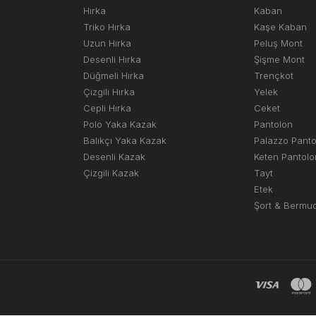
Hırka
Kaban
Triko Hırka
Kaşe Kaban
Uzun Hırka
Peluş Mont
Desenli Hırka
Şişme Mont
Düğmeli Hırka
Trençkot
Çizgili Hırka
Yelek
Cepli Hırka
Ceket
Polo Yaka Kazak
Pantolon
Balıkçı Yaka Kazak
Palazzo Pant
Desenli Kazak
Keten Pantolo
Çizgili Kazak
Tayt
Etek
Şort & Bermu