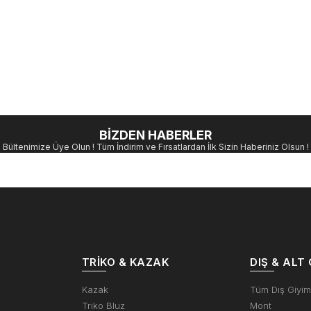
BİZDEN HABERLER
Bültenimize Üye Olun ! Tüm İndirim ve Fırsatlardan İlk Sizin Haberiniz Olsun !
TRIKO & KAZAK
DIŞ & ALT 
Kazak
Tüm Dış Giyi
Triko Bluz
Mont