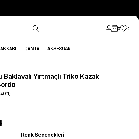
0
0
YAKKABI
ÇANTA
AKSESUAR
 Baklavalı Yırtmaçlı Triko Kazak
Bordo
4011)
4
Renk Seçenekleri