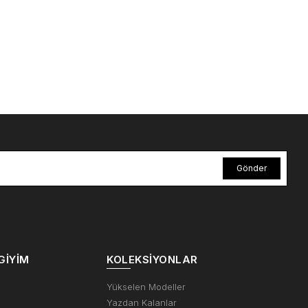
Gönder
GIYIM
KOLEKSIYONLAR
m
Yükselen Modeller
Yazdan Kalanlar