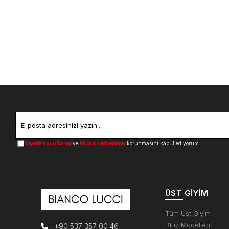
Üyelik koşullarını
ve
kişisel verilerimin
korunmasını kabul ediyorum.
ÜST GIYIM
Tüm Üst Giyim
Bluz Modelleri
+90 537 357 00 46