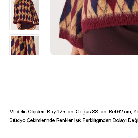
Modelin Ölçüleri: Boy:175 cm, Göğüs:88 cm, Bel:62 cm, K
Stüdyo Çekimlerinde Renkler Işık Farklılığından Dolayı Değişi