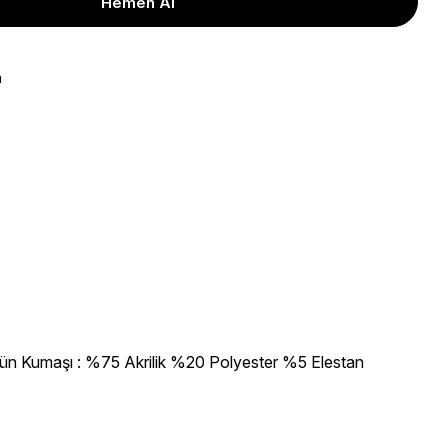
a
rün Kumaşı : %75 Akrilik %20 Polyester %5 Elestan