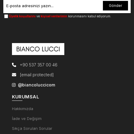
Gönder
Üyelik koşullarını
ve
kişisel verilerimin
korunmasını kabul ediyorum.
+90 537 357 00 46
[email protected]
@biancoluccicom
KURUMSAL
Hakkımızda
İade ve Değişim
Sıkça Sorulan Sorular