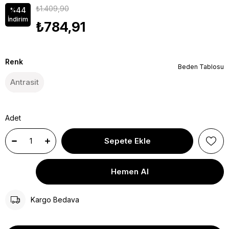
₺1.409,90
44
%
İndirim
₺784,91
Renk
Beden Tablosu
Antrasit
Adet
Kargo Bedava