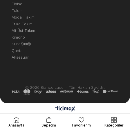
Elbise
Tulum
Modal Takım
Triko Takım
Alt Üst Takım
Kimono
Kürk Şıklığı
Çanta
Aksesuar
© 2026 Bianco Lucci - Tüm Hakları Saklıdır.
Anasayfa
Sepetim
Favorilerim
Kategoriler