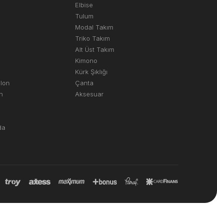
Elbise
Tulum
Modal Takım
Triko Takım
Alt Üst Takım
Kimono
Kürk Şıklığı
olon
Çanta
n
Aksesuar
da