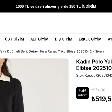
1000 TL ve üzeri alışverişlerde 150 TL İNDİRİM
300 TL ve üzeri alışverişlerde ÜCRETSİZ KARGO
1000 TL ve üzeri alışverişlerde 150 TL İNDİRİM
ÜST GİYİM
ALT GİYİM
DIŞ GİYİM
ERKEK GİYİM
A
Yeni sezon ürünlerini hemen keşfedin
aka Düğmeli Şerit Detaylı Kısa Rahat Triko Elbise 20251042 - Siyah
300 TL ve üzeri alışverişlerde ÜCRETSİZ KARGO
Kadın Polo Yak
Elbise 202510
1000 TL ve üzeri alışverişlerde 150 TL İNDİRİM
Stok Kodu
(2025104
₺954,90
46
%
İndirim
₺519,5