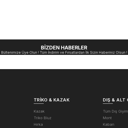
BİZDEN HABERLER
Bültenimize Üye Olun ! Tüm İndirim ve Fırsatlardan İlk Sizin Haberiniz Olsun !
TRIKO & KAZAK
DIŞ & ALT 
Kazak
Tüm Dış Giyi
Triko Bluz
Mont
Hırka
Kaban