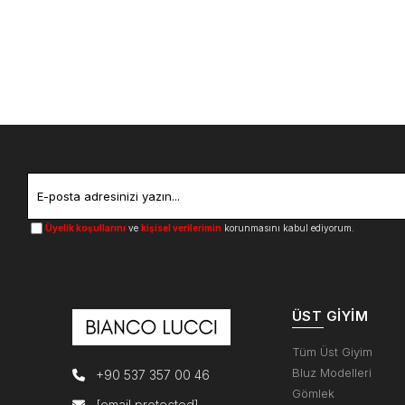
Üyelik koşullarını
ve
kişisel verilerimin
korunmasını kabul ediyorum.
ÜST GIYIM
Tüm Üst Giyim
Bluz Modelleri
+90 537 357 00 46
Gömlek
[email protected]