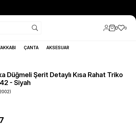
0
0
YAKKABI
ÇANTA
AKSESUAR
a Düğmeli Şerit Detaylı Kısa Rahat Triko
42 - Siyah
2002)
7