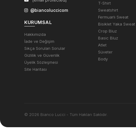
T-Shirt
@biancoluccicom
Sweatshirt
Fermuarlı Sweat
KURUMSAL
Bisiklet Yaka Sweat
Crop Bluz
Hakkımızda
Basic Bluz
İade ve Değişim
Atlet
Sıkça Sorulan Sorular
Süveter
Gizlilik ve Güvenlik
Body
Üyelik Sözleşmesi
Site Haritası
© 2026 Bianco Lucci - Tüm Hakları Saklıdır.