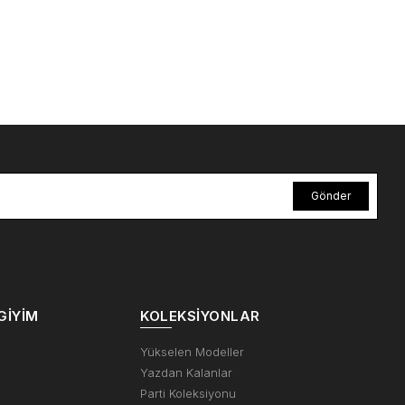
Gönder
GIYIM
KOLEKSIYONLAR
m
Yükselen Modeller
Yazdan Kalanlar
Parti Koleksiyonu