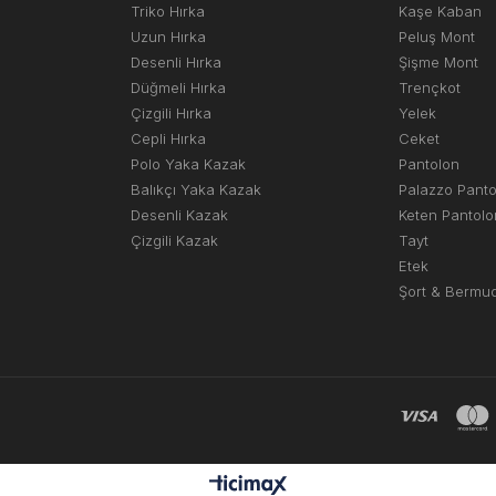
Triko Hırka
Kaşe Kaban
Uzun Hırka
Peluş Mont
Desenli Hırka
Şişme Mont
Düğmeli Hırka
Trençkot
Çizgili Hırka
Yelek
Cepli Hırka
Ceket
Polo Yaka Kazak
Pantolon
Balıkçı Yaka Kazak
Palazzo Pant
Desenli Kazak
Keten Pantolo
Çizgili Kazak
Tayt
Etek
Şort & Bermu