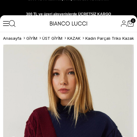
300 TL ve üzeri alışverişlerde ÜCRETSİZ KARGO
0
1000 TL ve üzeri alışverişlerde 150 TL İNDİRİM
Anasayfa
GİYİM
ÜST GİYİM
KAZAK
Kadın Parçalı Triko Kazak
Yeni sezon ürünlerini hemen keşfedin
300 TL ve üzeri alışverişlerde ÜCRETSİZ KARGO
1000 TL ve üzeri alışverişlerde 150 TL İNDİRİM