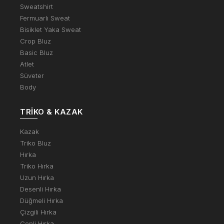
Sweatshirt
Fermuarlı Sweat
Bisiklet Yaka Sweat
Crop Bluz
Basic Bluz
Atlet
Süveter
Body
TRIKO & KAZAK
Kazak
Triko Bluz
Hırka
Triko Hırka
Uzun Hırka
Desenli Hırka
Düğmeli Hırka
Çizgili Hırka
Cepli Hırka