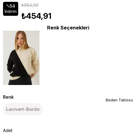
₺984,90
54
%
İndirim
₺454,91
Renk Seçenekleri
Renk
Beden Tablosu
Lacivert-Bordo
Adet