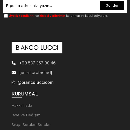
Gönder
Üyelik koşullarını
ve
kişisel verilerimin
korunmasını kabul ediyorum.
+90 537 357 00 46
[email protected]
@biancoluccicom
KURUMSAL
Hakkımızda
İade ve Değişim
Sıkça Sorulan Sorular