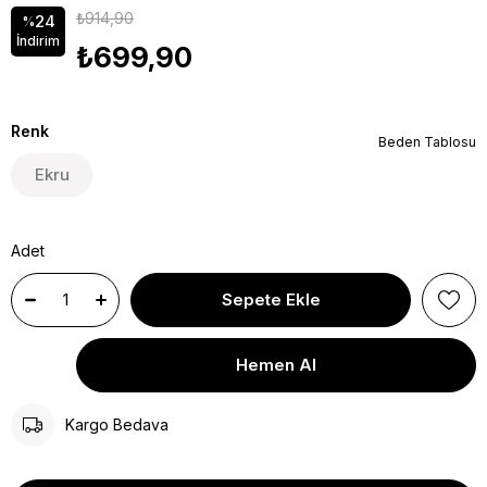
₺914,90
24
%
İndirim
₺699,90
Renk
Beden Tablosu
Ekru
Adet
Kargo Bedava