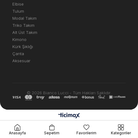
Elbise
Tulum
Modal Takım
Triko Takım
Alt Üst Takım
Kimono
Kürk Şıklığı
Çanta
Aksesuar
© 2026 Bianco Lucci - Tüm Hakları Saklıdır.
Anasayfa
Sepetim
Favorilerim
Kategoriler