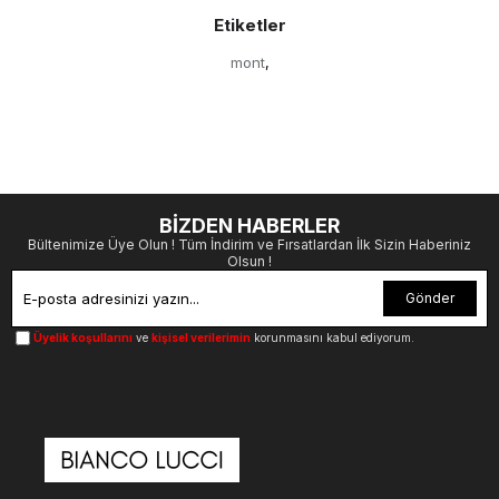
Etiketler
mont
,
BİZDEN HABERLER
Bültenimize Üye Olun ! Tüm İndirim ve Fırsatlardan İlk Sizin Haberiniz
Olsun !
Gönder
Üyelik koşullarını
ve
kişisel verilerimin
korunmasını kabul ediyorum.