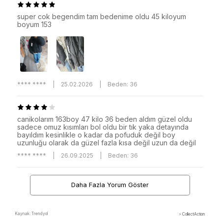
super cok begendim tam bedenime oldu 45 kiloyum
boyum 153
**** ****
|
25.02.2026
|
Beden: 36
canikolarım 163boy 47 kilo 36 beden aldım güzel oldu
sadece omuz kısımları bol oldu bir tık yaka detayında
bayıldım kesinlikle o kadar da pofuduk değil boy
uzunluğu olarak da güzel fazla kısa değil uzun da değil
**** ****
|
26.09.2025
|
Beden: 36
Daha Fazla Yorum Göster
Kaynak: Trendyol
⚡ CollectAction