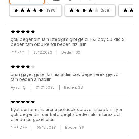
(1389)
(508)
çok beğendim tam istediğim gibi geldi 163 boy 50 kilo S
beden tam oldu kendi bedeninizi alın
r** k**
|
25.12.2023
|
Beden: 36
ürün gayet güzel kızıma aldım çok beğenerek giyiyor
tam beden alınabilir
Aysun Ç.
|
01.01.2025
|
Beden: 38
fiyat performans ürünü pofuduk duruyor sıcacık ısıtıyor
çok beğendim dar kalıp değil s beden aldım biraz bol
bile durdu güzel oldu
N** D**
|
05.12.2023
|
Beden: 36