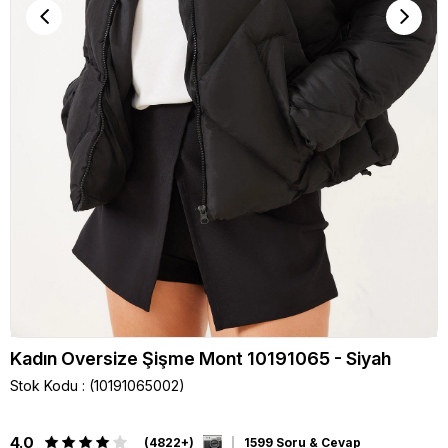
Kadın Oversize Şişme Mont 10191065 - Siyah
Stok Kodu
(10191065002)
4.0
(4822+)
1599 Soru & Cevap