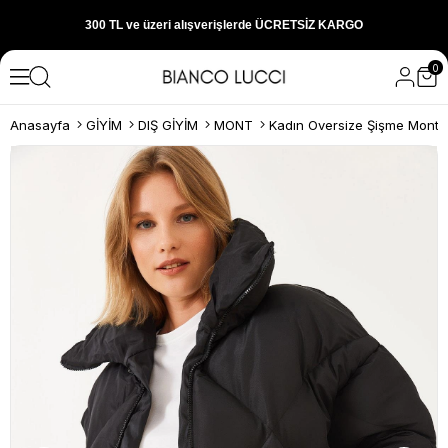
300 TL ve üzeri alışverişlerde ÜCRETSİZ KARGO
0
1000 TL ve üzeri alışverişlerde 150 TL İNDİRİM
Anasayfa
GİYİM
DIŞ GİYİM
MONT
Kadın Oversize Şişme Mont 1
Yeni sezon ürünlerini hemen keşfedin
300 TL ve üzeri alışverişlerde ÜCRETSİZ KARGO
1000 TL ve üzeri alışverişlerde 150 TL İNDİRİM