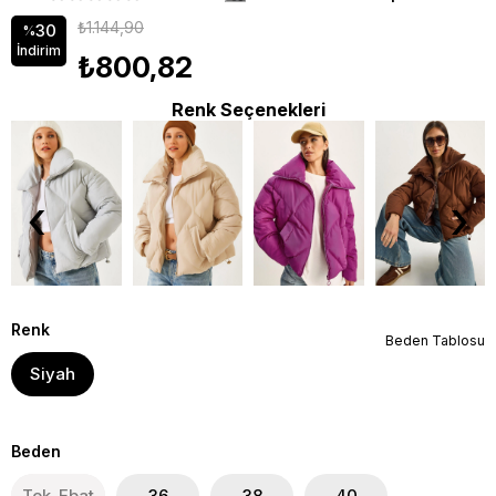
₺1.144,90
30
%
İndirim
₺800,82
Renk Seçenekleri
‹
›
Renk
Beden Tablosu
Siyah
Beden
Tek_Ebat
36
38
40