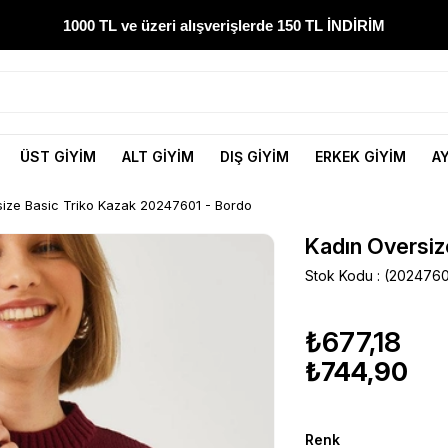
1000 TL ve üzeri alışverişlerde 150 TL İNDİRİM
300 TL ve üzeri alışverişlerde ÜCRETSİZ KARGO
1000 TL ve üzeri alışverişlerde 150 TL İNDİRİM
ÜST GİYİM
ALT GİYİM
DIŞ GİYİM
ERKEK GİYİM
A
Yeni sezon ürünlerini hemen keşfedin
ize Basic Triko Kazak 20247601 - Bordo
300 TL ve üzeri alışverişlerde ÜCRETSİZ KARGO
Kadın Oversiz
1000 TL ve üzeri alışverişlerde 150 TL İNDİRİM
Stok Kodu
(2024760
₺677,18
₺744,90
Renk