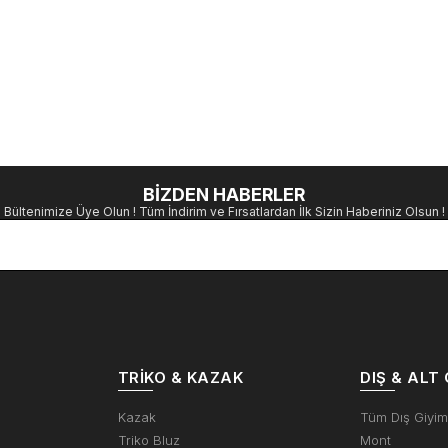
BİZDEN HABERLER
Bültenimize Üye Olun ! Tüm İndirim ve Fırsatlardan İlk Sizin Haberiniz Olsun !
TRIKO & KAZAK
DIŞ & ALT 
Kazak
Tüm Dış Giyi
Triko Bluz
Mont