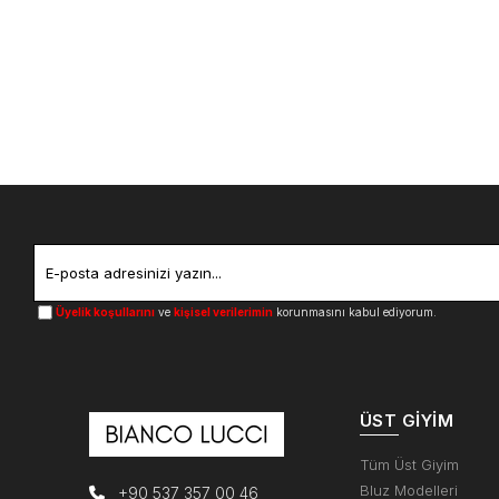
Üyelik koşullarını
ve
kişisel verilerimin
korunmasını kabul ediyorum.
ÜST GIYIM
Tüm Üst Giyim
Bluz Modelleri
+90 537 357 00 46