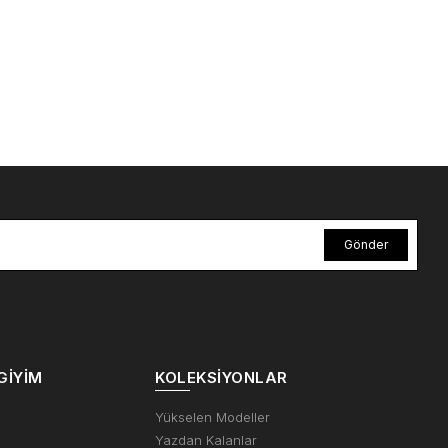
Gönder
GIYIM
KOLEKSIYONLAR
m
Yükselen Modeller
Yazdan Kalanlar