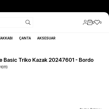
0
0
YAKKABI
ÇANTA
AKSESUAR
e Basic Triko Kazak 20247601 - Bordo
1011)