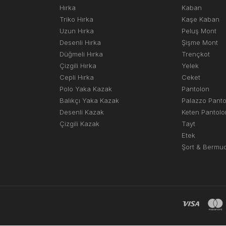
Hırka
Kaban
Triko Hırka
Kaşe Kaban
Uzun Hırka
Peluş Mont
Desenli Hırka
Şişme Mont
Düğmeli Hırka
Trençkot
Çizgili Hırka
Yelek
Cepli Hırka
Ceket
Polo Yaka Kazak
Pantolon
Balıkçı Yaka Kazak
Palazzo Pant
Desenli Kazak
Keten Pantolo
Çizgili Kazak
Tayt
Etek
Şort & Bermu