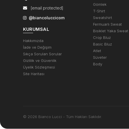
Gömlek
[email protected]
T-Shirt
@biancoluccicom
Sweatshirt
Fermuarlı Sweat
KURUMSAL
Bisiklet Yaka Sweat
Crop Bluz
Hakkımızda
Basic Bluz
İade ve Değişim
Atlet
Sıkça Sorulan Sorular
Süveter
Gizlilik ve Güvenlik
Body
Üyelik Sözleşmesi
Site Haritası
© 2026 Bianco Lucci - Tüm Hakları Saklıdır.