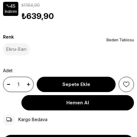
₺1.164,90
45
%
İndirim
₺639,90
Renk
Beden Tablosu
Ekru-Sarı
Adet
Kargo Bedava