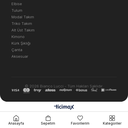
Elbise
Tulum
Modal Takım
Triko Takım
Alt Üst Takım
Kimono
Kürk Şıklığı
Çanta
Aksesuar
© 2026 Bianco Lucci - Tüm Hakları Saklıdır.
Anasayfa
Sepetim
Favorilerim
Kategoriler