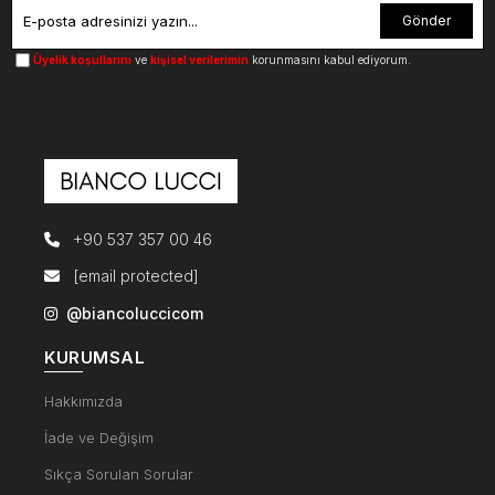
Gönder
Üyelik koşullarını
ve
kişisel verilerimin
korunmasını kabul ediyorum.
+90 537 357 00 46
[email protected]
@biancoluccicom
KURUMSAL
Hakkımızda
İade ve Değişim
Sıkça Sorulan Sorular