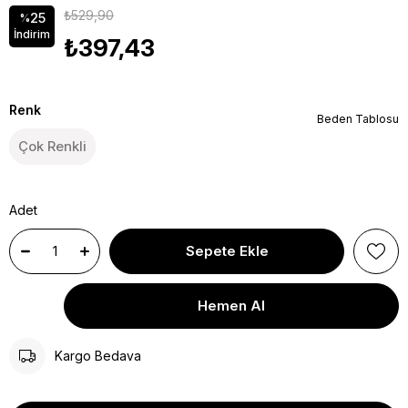
₺529,90
25
%
İndirim
₺397,43
Renk
Beden Tablosu
Çok Renkli
Adet
Kargo Bedava