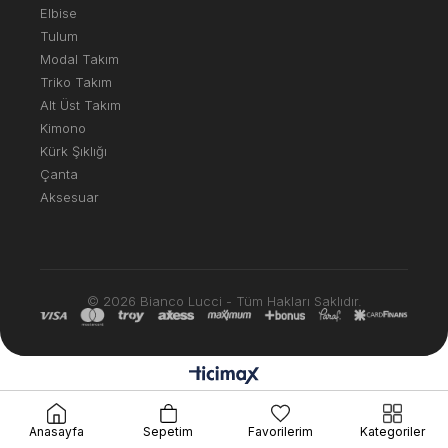
Elbise
Tulum
Modal Takım
Triko Takım
Alt Üst Takım
Kimono
Kürk Şıklığı
Çanta
Aksesuar
© 2026 Bianco Lucci - Tüm Hakları Saklıdır.
Anasayfa
Sepetim
Favorilerim
Kategoriler