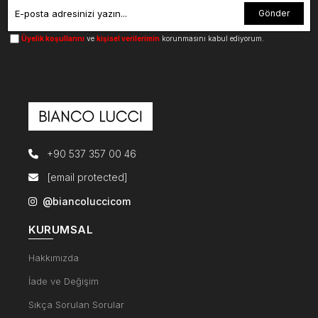
Gönder
Üyelik koşullarını
ve
kişisel verilerimin
korunmasını kabul ediyorum.
+90 537 357 00 46
[email protected]
@biancoluccicom
KURUMSAL
Hakkımızda
İade ve Değişim
Sıkça Sorulan Sorular