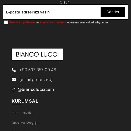
Olsun !
Gönder
Üyelik koşullarını
ve
kişisel verilerimin
korunmasını kabul ediyorum.
+90 537 357 00 46
[email protected]
@biancoluccicom
KURUMSAL
Hakkımızda
İade ve Değişim