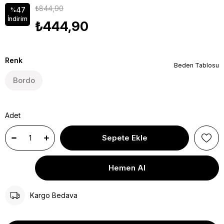
₺844,90
47
%
İndirim
₺444,90
Renk
Beden Tablosu
Bordo
Adet
Kargo Bedava