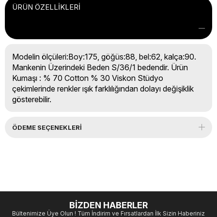
ÜRÜN ÖZELLIKLERI
Modelin ölçüleri:Boy:175, göğüs:88, bel:62, kalça:90.
Mankenin Üzerindeki Beden S/36/1 bedendir. Ürün
Kumaşı : % 70 Cotton % 30 Viskon Stüdyo
çekimlerinde renkler ışık farklılığından dolayı değişiklik
gösterebilir.
ÖDEME SEÇENEKLERI
BİZDEN HABERLER
Bültenimize Üye Olun ! Tüm İndirim ve Fırsatlardan İlk Sizin Haberiniz