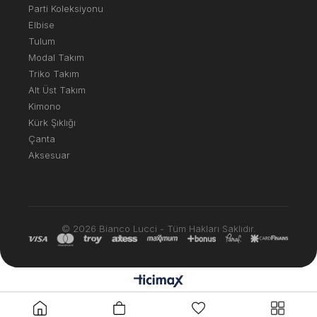
Parti Koleksiyonu
Elbise
Tulum
Modal Takım
Triko Takım
Alt Üst Takım
Kimono
Kürk Şıklığı
Çanta
Aksesuar
© 2026 Bianco Lucci - Tüm Hakları Saklıdır.