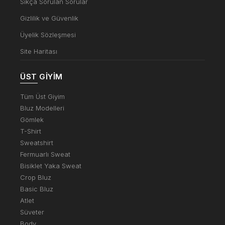
Sıkça Sorulan Sorular
Gizlilik ve Güvenlik
Üyelik Sözleşmesi
Site Haritası
ÜST GIYIM
Tüm Üst Giyim
Bluz Modelleri
Gömlek
T-Shirt
Sweatshirt
Fermuarlı Sweat
Bisiklet Yaka Sweat
Crop Bluz
Basic Bluz
Atlet
Süveter
Body