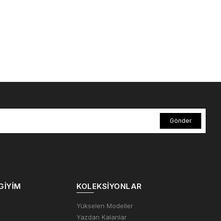
Gönder
GIYIM
KOLEKSIYONLAR
m
Yükselen Modeller
Yazdan Kalanlar