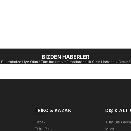
BİZDEN HABERLER
Bültenimize Üye Olun ! Tüm İndirim ve Fırsatlardan İlk Sizin Haberiniz Olsun !
TRIKO & KAZAK
DIŞ & ALT 
Kazak
Tüm Dış Giyi
Triko Bluz
Mont