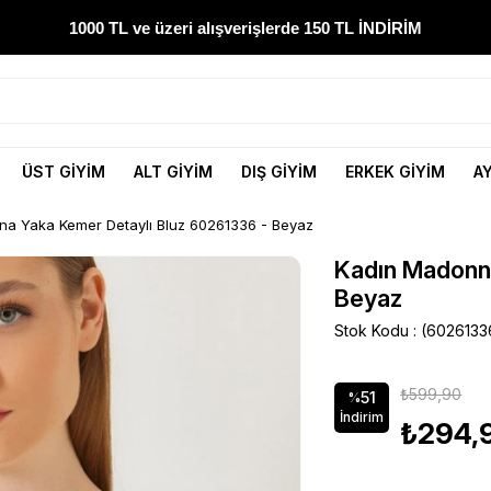
1000 TL ve üzeri alışverişlerde 150 TL İNDİRİM
300 TL ve üzeri alışverişlerde ÜCRETSİZ KARGO
1000 TL ve üzeri alışverişlerde 150 TL İNDİRİM
ÜST GİYİM
ALT GİYİM
DIŞ GİYİM
ERKEK GİYİM
A
Yeni sezon ürünlerini hemen keşfedin
a Yaka Kemer Detaylı Bluz 60261336 - Beyaz
300 TL ve üzeri alışverişlerde ÜCRETSİZ KARGO
Kadın Madonn
Beyaz
1000 TL ve üzeri alışverişlerde 150 TL İNDİRİM
Stok Kodu
(6026133
₺599,90
51
%
İndirim
₺294,