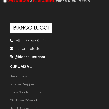
Üyelik koşullarını
ve
kişisel verilerimin
korunmasını kabul ediyorum.
+90 537 357 00 46
[email protected]
@biancoluccicom
KURUMSAL
Hakkımızda
İade ve Değişim
Sıkça Sorulan Sorular
Gizlilik ve Güvenlik
Üyelik Sözleşmesi