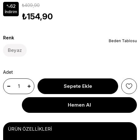
₺409,90
62
%
İndirim
₺154,90
Renk
Beden Tablosu
Beyaz
Adet
ÜRÜN ÖZELLIKLERI