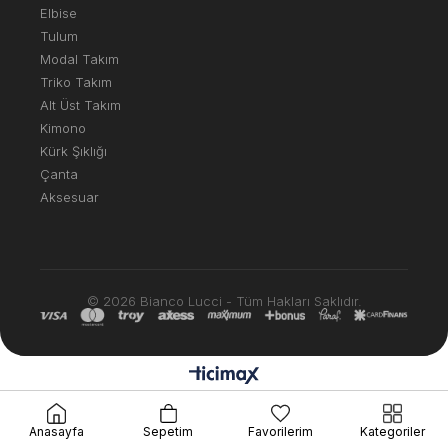
Elbise
Tulum
Modal Takım
Triko Takım
Alt Üst Takım
Kimono
Kürk Şıklığı
Çanta
Aksesuar
© 2026 Bianco Lucci - Tüm Hakları Saklıdır.
Anasayfa
Sepetim
Favorilerim
Kategoriler