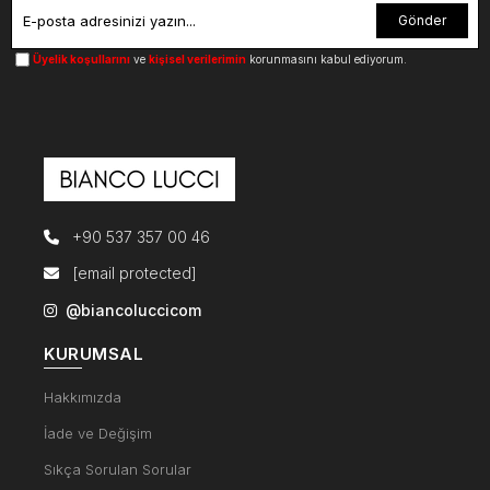
Gönder
Üyelik koşullarını
ve
kişisel verilerimin
korunmasını kabul ediyorum.
+90 537 357 00 46
[email protected]
@biancoluccicom
KURUMSAL
Hakkımızda
İade ve Değişim
Sıkça Sorulan Sorular