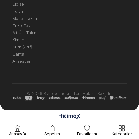
Elbise
Tulum
Modal Takım
Triko Takım
Alt Üst Takım
Kimono
Kürk Şıklığı
Çanta
Aksesuar
© 2026 Bianco Lucci - Tüm Hakları Saklıdır.
Anasayfa
Sepetim
Favorilerim
Kategoriler