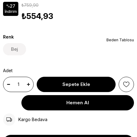
₺759,90
27
%
İndirim
₺554,93
Renk
Beden Tablosu
Bej
Adet
Kargo Bedava