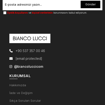
Gönder
Üyelik koşullarını
ve
kişisel verilerimin
korunmasını kabul ediyorum.
+90 537 357 00 46
[email protected]
@biancoluccicom
KURUMSAL
Hakkımızda
İade ve Değişim
Sıkça Sorulan Sorular