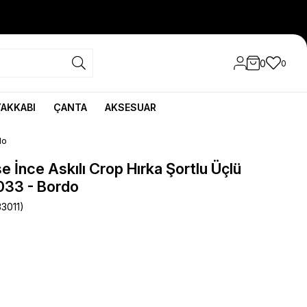
0
0
YAKKABI
ÇANTA
AKSESUAR
do
 İnce Askılı Crop Hırka Şortlu Üçlü
33 - Bordo
3011)