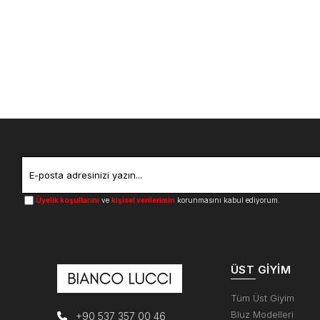
Üyelik koşullarını
ve
kişisel verilerimin
korunmasını kabul ediyorum.
ÜST GIYIM
Tüm Üst Giyim
Bluz Modelleri
+90 537 357 00 46