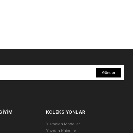
Gönder
GIYIM
KOLEKSIYONLAR
m
Yükselen Modeller
Yazdan Kalanlar