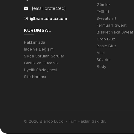
Gömlek
[email protected]
T-Shirt
@biancoluccicom
Sweatshirt
Fermuarlı Sweat
KURUMSAL
Bisiklet Yaka Sweat
Crop Bluz
Hakkımızda
Basic Bluz
İade ve Değişim
Atlet
Sıkça Sorulan Sorular
Süveter
Gizlilik ve Güvenlik
Body
Üyelik Sözleşmesi
Site Haritası
© 2026 Bianco Lucci - Tüm Hakları Saklıdır.