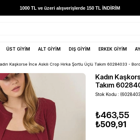
1000 TL ve üzeri alışverişlerde 150 TL İNDİRİM
300 TL ve üzeri alışverişlerde ÜCRETSİZ KARGO
1000 TL ve üzeri alışverişlerde 150 TL İNDİRİM
ÜST GİYİM
ALT GİYİM
DIŞ GİYİM
ERKEK GİYİM
A
Yeni sezon ürünlerini hemen keşfedin
adın Kaşkorse İnce Askılı Crop Hırka Şortlu Üçlü Takım 60284033 - Bor
300 TL ve üzeri alışverişlerde ÜCRETSİZ KARGO
Kadın Kaşkorse
Takım 602840
1000 TL ve üzeri alışverişlerde 150 TL İNDİRİM
Stok Kodu
(6028403
₺463,55
₺509,91