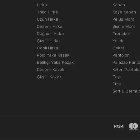
Hırka
Kaban
Triko Hırka
Kaşe Kaban
Uzun Hırka
Peluş Mont
Desenli Hırka
Şişme Mont
Düğmeli Hırka
Trençkot
Çizgili Hırka
Yelek
Cepli Hırka
Ceket
Polo Yaka Kazak
Pantolon
Balıkçı Yaka Kazak
Palazzo Pant
Desenli Kazak
Keten Pantolo
Çizgili Kazak
Tayt
Etek
Şort & Bermu