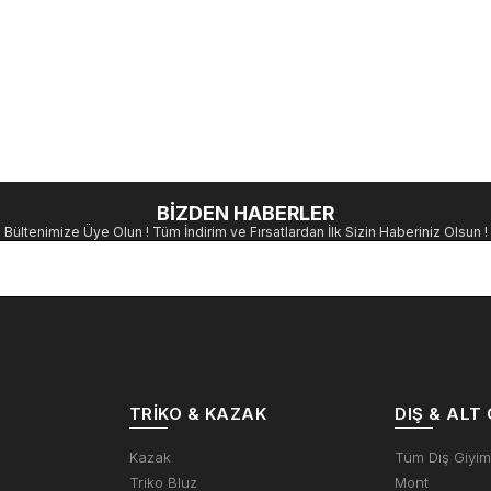
BİZDEN HABERLER
Bültenimize Üye Olun ! Tüm İndirim ve Fırsatlardan İlk Sizin Haberiniz Olsun !
TRIKO & KAZAK
DIŞ & ALT 
Kazak
Tüm Dış Giyi
Triko Bluz
Mont