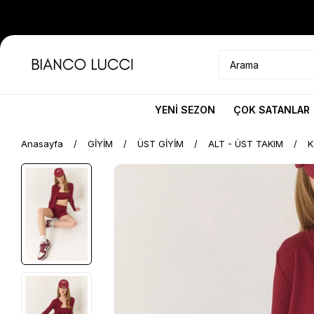
YENİ SEZON
ÇOK SATANLAR
Anasayfa
GİYİM
ÜST GİYİM
ALT - ÜST TAKIM
K