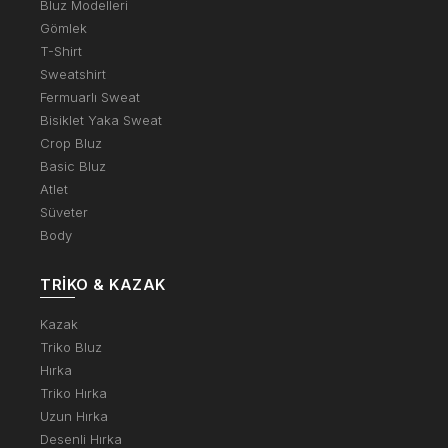
Bluz Modelleri
Gömlek
T-Shirt
Sweatshirt
Fermuarlı Sweat
Bisiklet Yaka Sweat
Crop Bluz
Basic Bluz
Atlet
Süveter
Body
TRIKO & KAZAK
Kazak
Triko Bluz
Hırka
Triko Hırka
Uzun Hırka
Desenli Hırka