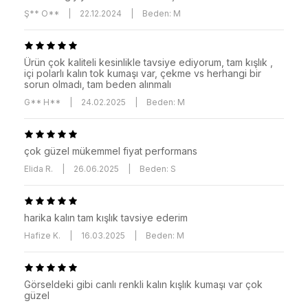
Ş** O**
|
22.12.2024
|
Beden: M
Ürün çok kaliteli kesinlikle tavsiye ediyorum, tam kışlık ,
içi polarlı kalın tok kumaşı var, çekme vs herhangi bir
sorun olmadı, tam beden alınmalı
G** H**
|
24.02.2025
|
Beden: M
çok güzel mükemmel fiyat performans
Elida R.
|
26.06.2025
|
Beden: S
harika kalın tam kışlık tavsiye ederim
Hafize K.
|
16.03.2025
|
Beden: M
Görseldeki gibi canlı renkli kalın kışlık kumaşı var çok
güzel