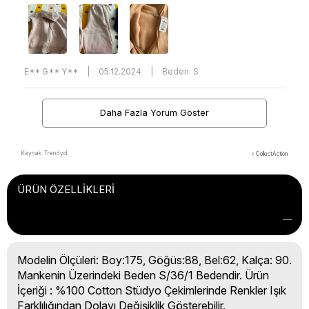
E** G** Y**
|
05.12.2024
|
Beden: S
Daha Fazla Yorum Göster
Kaynak: Trendyol
⚡ CollectAction
ÜRÜN ÖZELLIKLERI
Modelin Ölçüleri: Boy:175, Göğüs:88, Bel:62, Kalça: 90.
Mankenin Üzerindeki Beden S/36/1 Bedendir. Ürün
İçeriği : %100 Cotton Stüdyo Çekimlerinde Renkler Işık
Farklılığından Dolayı Değişiklik Gösterebilir.