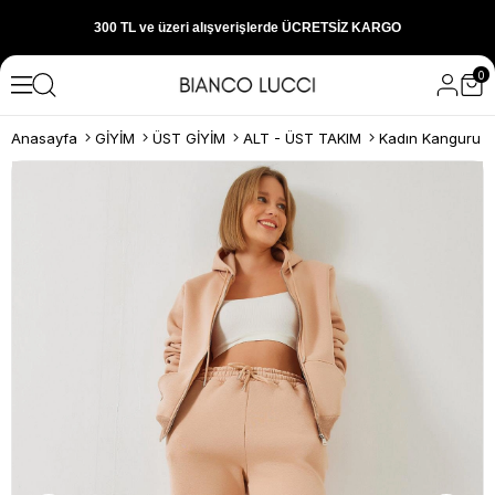
1000 TL ve üzeri alışverişlerde 150 TL İNDİRİM
0
Yeni sezon ürünlerini hemen keşfedin
Anasayfa
GİYİM
ÜST GİYİM
ALT - ÜST TAKIM
300 TL ve üzeri alışverişlerde ÜCRETSİZ KARGO
1000 TL ve üzeri alışverişlerde 150 TL İNDİRİM