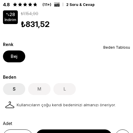
4.8
(11+)
2 Soru & Cevap
₺1.154,90
28
%
İndirim
₺831,52
Renk
Beden Tablosu
Bej
Beden
S
M
L
Kullanıcıların çoğu kendi bedeninizi almanızı öneriyor.
Adet