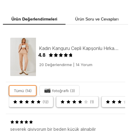
Ürün Değerlendirmeleri
Ürün Soru ve Cevapları
Kadın Kanguru Cepli Kapşonlu Hırka Alt- Üst Takım MBHS015 60601015 - Bej
4.8
20 Değerlendirme
|
14 Yorum
Tümü (14)
fotoğraflı (3)
(12)
(1)
severek giyiyorum bir beden küçük alınabilir