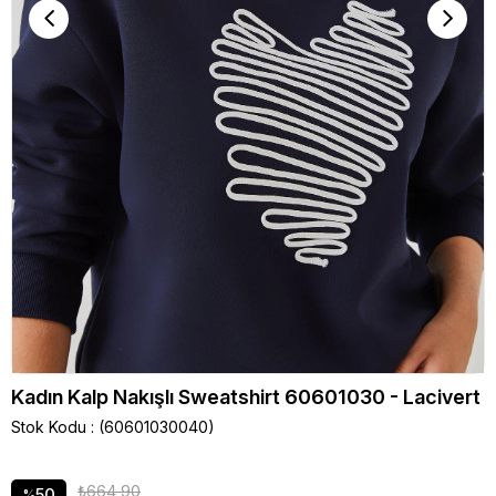
Kadın Kalp Nakışlı Sweatshirt 60601030 - Lacivert
Stok Kodu
(60601030040)
₺664,90
50
%