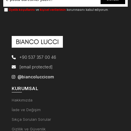
Üyelik koşullarını
ve
kişisel verilerimin
korunmasını kabul ediyorum.
+90 537 357 00 46
[email protected]
@biancoluccicom
KURUMSAL
Hakkımızda
İade ve Değişim
Sıkça Sorulan Sorular
Gizlilik ve Güvenlik