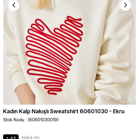
Kadın Kalp Nakışlı Sweatshirt 60601030 - Ekru
Stok Kodu
(60601030019)
₺664,90
47
%