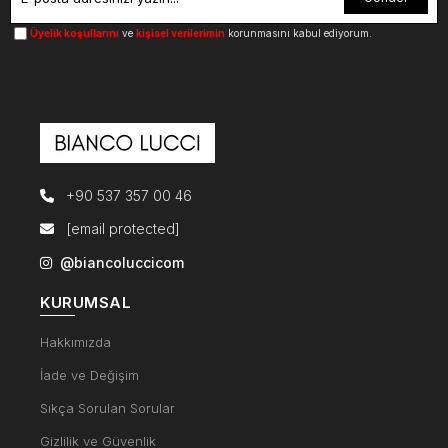
Üyelik koşullarını
ve
kişisel verilerimin
korunmasını kabul ediyorum.
+90 537 357 00 46
[email protected]
@biancoluccicom
KURUMSAL
Hakkımızda
İade ve Değişim
Sıkça Sorulan Sorular
Gizlilik ve Güvenlik