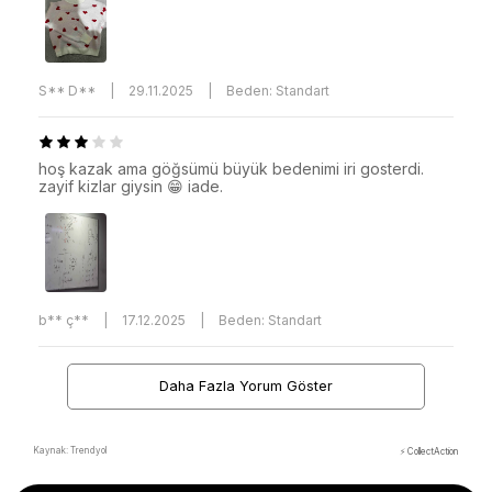
S** D**
|
29.11.2025
|
Beden: Standart
hoş kazak ama göğsümü büyük bedenimi iri gosterdi.
zayif kizlar giysin 😁 iade.
b** ç**
|
17.12.2025
|
Beden: Standart
Daha Fazla Yorum Göster
Kaynak: Trendyol
⚡ CollectAction