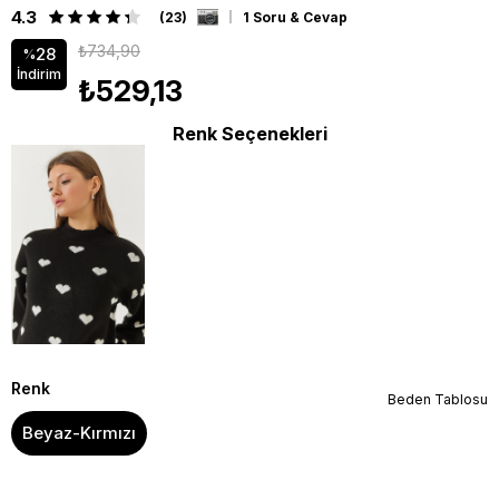
4.3
(23)
1 Soru & Cevap
₺734,90
28
%
İndirim
₺529,13
Renk Seçenekleri
Renk
Beden Tablosu
Beyaz-Kırmızı