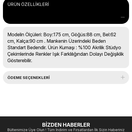
ÜRÜN ÖZELLIKLERI
Modelin Ölçüleri: Boy:175 cm, Göğüs:88 cm, Bel:62
cm, Kalça:90 cm . Mankenin Üzerindeki Beden
Standart Bedendir. Ürün Kumaşı : %100 Akrilik Stüdyo
Çekimlerinde Renkler Işık Farklılığından Dolayı Değişiklik
Gösterebilir.
ÖDEME SEÇENEKLERI
BİZDEN HABERLER
Bültenimize Üye Olun ! Tüm İndirim ve Fırsatlardan İlk Sizin Haberiniz