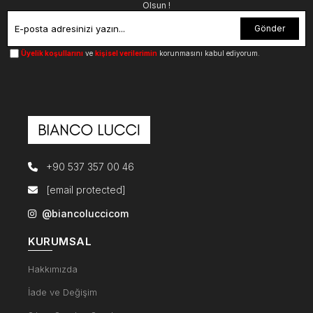
Olsun !
Gönder
Üyelik koşullarını
ve
kişisel verilerimin
korunmasını kabul ediyorum.
+90 537 357 00 46
[email protected]
@biancoluccicom
KURUMSAL
Hakkımızda
İade ve Değişim