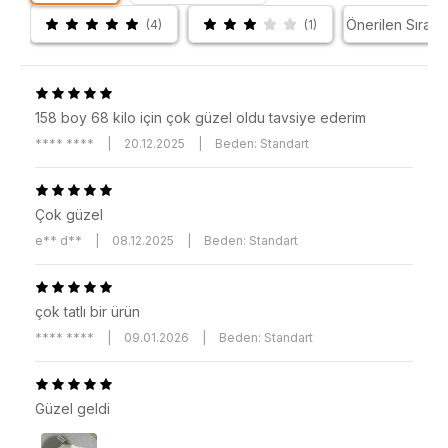
(4)
(1)
158 boy 68 kilo için çok güzel oldu tavsiye ederim
**** ****
|
20.12.2025
|
Beden: Standart
Çok güzel
e** d**
|
08.12.2025
|
Beden: Standart
çok tatlı bir ürün
**** ****
|
09.01.2026
|
Beden: Standart
Güzel geldi