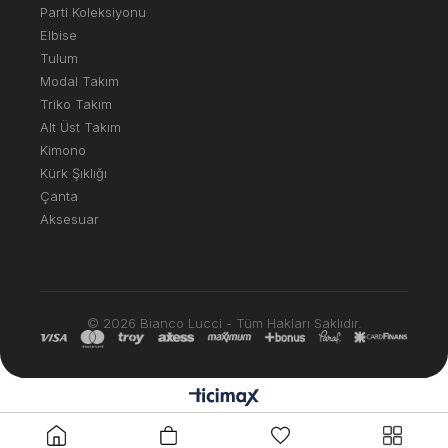
Parti Koleksiyonu
Elbise
Tulum
Modal Takım
Triko Takım
Alt Üst Takım
Kimono
Kürk Şıklığı
Çanta
Aksesuar
© 2026 Bianco Lucci - Tüm Hakları Saklıdır.