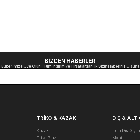
BİZDEN HABERLER
Bültenimize Üye Olun ! Tüm İndirim ve Fırsatlardan İlk Sizin Haberiniz Olsun !
TRIKO & KAZAK
DIŞ & ALT 
Kazak
Tüm Dış Giyi
Triko Bluz
Mont