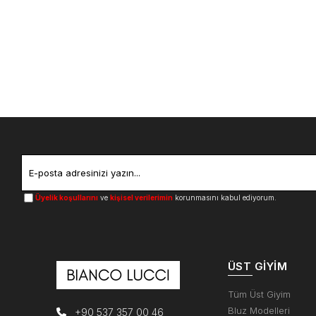
Üyelik koşullarını
ve
kişisel verilerimin
korunmasını kabul ediyorum.
ÜST GIYIM
Tüm Üst Giyim
Bluz Modelleri
+90 537 357 00 46