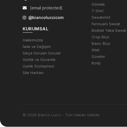
Gömlek
[email protected]
T-Shirt
@biancoluccicom
Sweatshirt
Fermuarlı Sweat
KURUMSAL
Bisiklet Yaka Sweat
Crop Bluz
Hakkımızda
Basic Bluz
İade ve Değişim
Atlet
Sıkça Sorulan Sorular
Süveter
Gizlilik ve Güvenlik
Body
Üyelik Sözleşmesi
Site Haritası
© 2026 Bianco Lucci - Tüm Hakları Saklıdır.