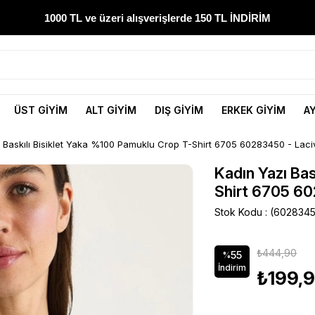
1000 TL ve üzeri alışverişlerde 150 TL İNDİRİM
300 TL ve üzeri alışverişlerde ÜCRETSİZ KARGO
1000 TL ve üzeri alışverişlerde 150 TL İNDİRİM
ÜST GİYİM
ALT GİYİM
DIŞ GİYİM
ERKEK GİYİM
A
Yeni sezon ürünlerini hemen keşfedin
 Baskılı Bisiklet Yaka %100 Pamuklu Crop T-Shirt 6705 60283450 - Laci
300 TL ve üzeri alışverişlerde ÜCRETSİZ KARGO
Kadın Yazı Ba
Shirt 6705 60
1000 TL ve üzeri alışverişlerde 150 TL İNDİRİM
Stok Kodu
(602834
₺444,90
55
%
İndirim
₺199,