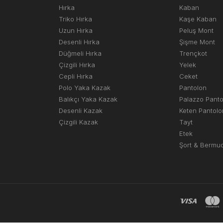
Hırka
Kaban
Triko Hırka
Kaşe Kaban
Uzun Hırka
Peluş Mont
Desenli Hırka
Şişme Mont
Düğmeli Hırka
Trençkot
Çizgili Hırka
Yelek
Cepli Hırka
Ceket
Polo Yaka Kazak
Pantolon
Balıkçı Yaka Kazak
Palazzo Pant
Desenli Kazak
Keten Pantolo
Çizgili Kazak
Tayt
Etek
Şort & Bermu