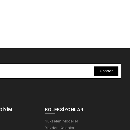
Gönder
GIYIM
KOLEKSIYONLAR
m
Yükselen Modeller
Yazdan Kalanlar