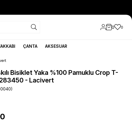
0
0
YAKKABI
ÇANTA
AKSESUAR
vert
skılı Bisiklet Yaka %100 Pamuklu Crop T-
283450 - Lacivert
50040)
90