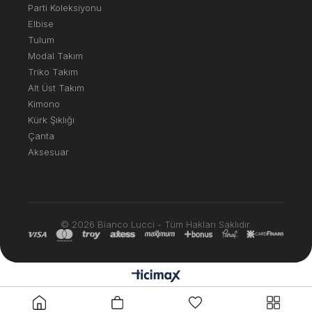
Parti Koleksiyonu
Elbise
Tulum
Modal Takım
Triko Takım
Alt Üst Takım
Kimono
Kürk Şıklığı
Çanta
Aksesuar
© 2026 Bianco Lucci - Tüm Hakları Saklıdır.