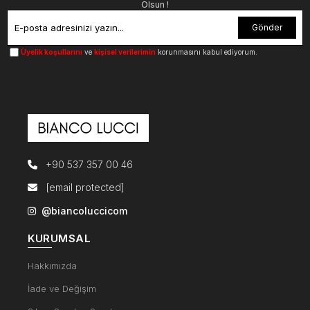
Olsun !
Gönder
Üyelik koşullarını
ve
kişisel verilerimin
korunmasını kabul ediyorum.
+90 537 357 00 46
[email protected]
@biancoluccicom
KURUMSAL
Hakkımızda
İade ve Değişim