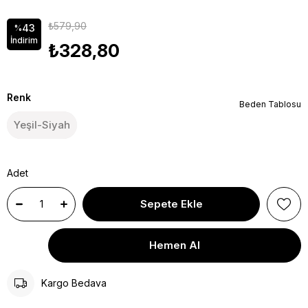
₺579,90
43
%
İndirim
₺328,80
Renk
Beden Tablosu
Yeşil-Siyah
Adet
Kargo Bedava