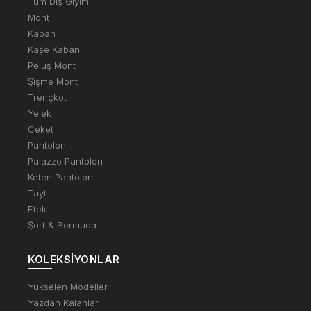
Tüm Dış Giyim
Mont
Kaban
Kaşe Kaban
Peluş Mont
Şişme Mont
Trençkot
Yelek
Ceket
Pantolon
Palazzo Pantolon
Keten Pantolon
Tayt
Etek
Şort & Bermuda
KOLEKSIYONLAR
Yükselen Modeller
Yazdan Kalanlar