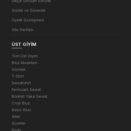
Sıkça Sorulan Sorular
Gizlilik ve Güvenlik
Üyelik Sözleşmesi
Site Haritası
ÜST GIYIM
Tüm Üst Giyim
Bluz Modelleri
Gömlek
T-Shirt
Sweatshirt
Fermuarlı Sweat
Bisiklet Yaka Sweat
Crop Bluz
Basic Bluz
Atlet
Süveter
Body