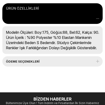
ÜRÜN ÖZELLIKLERI
Modelin Ölçüleri: Boy:175, Göğüs:88, Bel:62, Kalça: 90.
Ürün İçerik : %90 Polyester %10 Elastan Mankenin
Üzerindeki Beden S Bedendir. Stüdyo Çekimlerinde
Renkler Işık Farklılığından Dolayı Değişiklik Gösterebilir.
ÖDEME SEÇENEKLERI
BİZDEN HABERLER
Bültenimize Üye Olun ! Tüm İndirim ve Fırsatlardan İlk Sizin Haberiniz