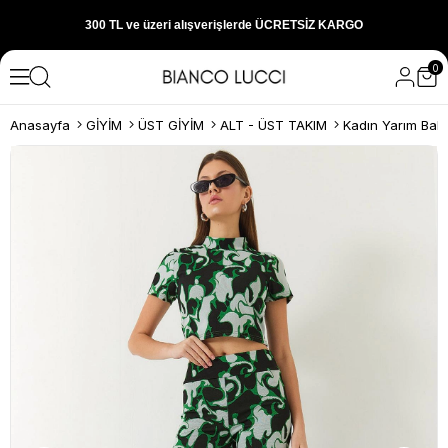
300 TL ve üzeri alışverişlerde ÜCRETSİZ KARGO
0
1000 TL ve üzeri alışverişlerde 150 TL İNDİRİM
Anasayfa
GİYİM
ÜST GİYİM
ALT - ÜST TAKIM
Yeni sezon ürünlerini hemen keşfedin
300 TL ve üzeri alışverişlerde ÜCRETSİZ KARGO
1000 TL ve üzeri alışverişlerde 150 TL İNDİRİM