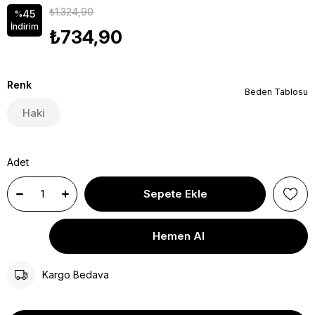
₺1.324,90
45
%
İndirim
₺734,90
Renk
Beden Tablosu
Haki
Adet
Kargo Bedava