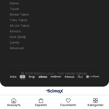
Elbise
Tulum
Modal Takım
Triko Takım
Alt Üst Takım
Kimono
Kürk Şıklığı
Çanta
Aksesuar
© 2026 Bianco Lucci - Tüm Hakları Saklıdır.
Anasayfa
Sepetim
Favorilerim
Kategoriler