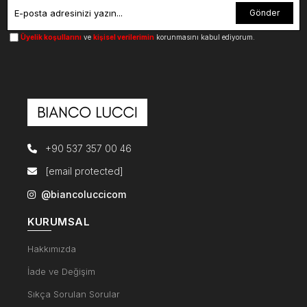
Gönder
Üyelik koşullarını
ve
kişisel verilerimin
korunmasını kabul ediyorum.
+90 537 357 00 46
[email protected]
@biancoluccicom
KURUMSAL
Hakkımızda
İade ve Değişim
Sıkça Sorulan Sorular