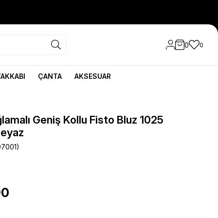
0
0
YAKKABI
ÇANTA
AKSESUAR
lamalı Geniş Kollu Fisto Bluz 1025
Beyaz
07001)
90