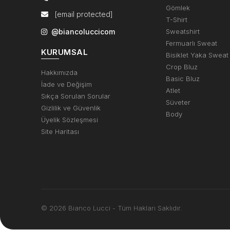
Gömlek
[email protected]
T-Shirt
@biancoluccicom
Sweatshirt
Fermuarlı Sweat
KURUMSAL
Bisiklet Yaka Sweat
Crop Bluz
Hakkımızda
Basic Bluz
İade ve Değişim
Atlet
Sıkça Sorulan Sorular
Süveter
Gizlilik ve Güvenlik
Body
Üyelik Sözleşmesi
Site Haritası
© 2026 Bianco Lucci - Tüm Hakları Saklıdır.