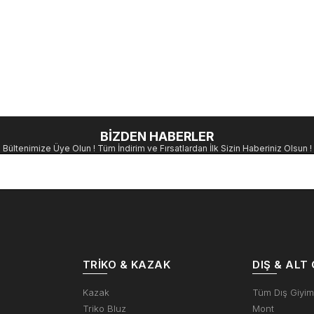
BİZDEN HABERLER
Bültenimize Üye Olun ! Tüm İndirim ve Fırsatlardan İlk Sizin Haberiniz Olsun !
TRIKO & KAZAK
DIŞ & ALT 
Kazak
Tüm Dış Giyi
Triko Bluz
Mont