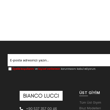
Üyelik koşullarını
ve
kişisel verilerimin
korunmasını kabul ediyorum.
ÜST GIYIM
Tüm Üst Giyim
Bluz Modelleri
+90 537 357 00 46