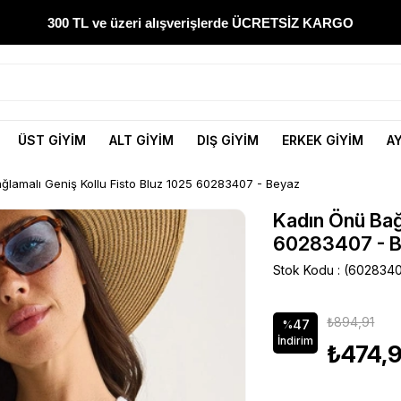
300 TL ve üzeri alışverişlerde ÜCRETSİZ KARGO
1000 TL ve üzeri alışverişlerde 150 TL İNDİRİM
Yeni sezon ürünlerini hemen keşfedin
ÜST GİYİM
ALT GİYİM
DIŞ GİYİM
ERKEK GİYİM
A
300 TL ve üzeri alışverişlerde ÜCRETSİZ KARGO
ğlamalı Geniş Kollu Fisto Bluz 1025 60283407 - Beyaz
1000 TL ve üzeri alışverişlerde 150 TL İNDİRİM
Kadın Önü Bağ
60283407 - 
Stok Kodu
(602834
₺894,91
47
%
İndirim
₺474,