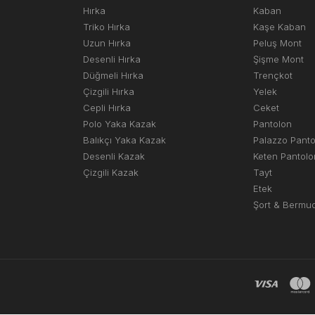
Hırka
Kaban
Triko Hırka
Kaşe Kaban
Uzun Hırka
Peluş Mont
Desenli Hırka
Şişme Mont
Düğmeli Hırka
Trençkot
Çizgili Hırka
Yelek
Cepli Hırka
Ceket
Polo Yaka Kazak
Pantolon
Balıkçı Yaka Kazak
Palazzo Pant
Desenli Kazak
Keten Pantolo
Çizgili Kazak
Tayt
Etek
Şort & Bermu