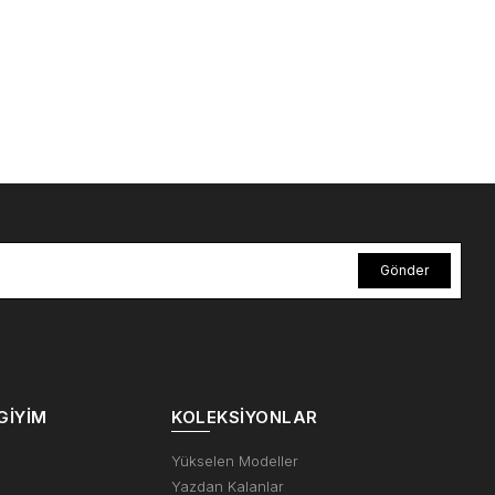
Gönder
GIYIM
KOLEKSIYONLAR
m
Yükselen Modeller
Yazdan Kalanlar