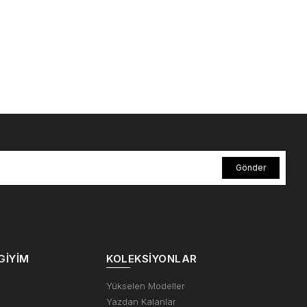
Gönder
GIYIM
KOLEKSIYONLAR
m
Yükselen Modeller
Yazdan Kalanlar