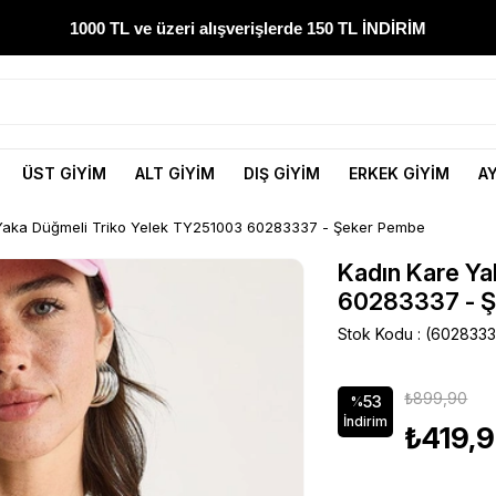
1000 TL ve üzeri alışverişlerde 150 TL İNDİRİM
300 TL ve üzeri alışverişlerde ÜCRETSİZ KARGO
1000 TL ve üzeri alışverişlerde 150 TL İNDİRİM
ÜST GİYİM
ALT GİYİM
DIŞ GİYİM
ERKEK GİYİM
A
Yeni sezon ürünlerini hemen keşfedin
Yaka Düğmeli Triko Yelek TY251003 60283337 - Şeker Pembe
300 TL ve üzeri alışverişlerde ÜCRETSİZ KARGO
Kadın Kare Ya
60283337 - 
1000 TL ve üzeri alışverişlerde 150 TL İNDİRİM
Stok Kodu
(6028333
₺899,90
53
%
İndirim
₺419,