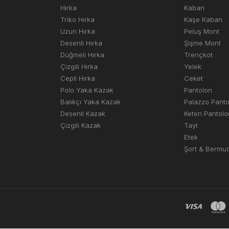
Hırka
Kaban
Triko Hırka
Kaşe Kaban
Uzun Hırka
Peluş Mont
Desenli Hırka
Şişme Mont
Düğmeli Hırka
Trençkot
Çizgili Hırka
Yelek
Cepli Hırka
Ceket
Polo Yaka Kazak
Pantolon
Balıkçı Yaka Kazak
Palazzo Pant
Desenli Kazak
Keten Pantolo
Çizgili Kazak
Tayt
Etek
Şort & Bermu