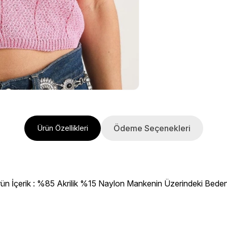
Ödeme Seçenekleri
Ürün Özellikleri
rün İçerik : %85 Akrilik %15 Naylon Mankenin Üzerindeki Beden