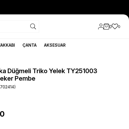
0
0
YAKKABI
ÇANTA
AKSESUAR
ka Düğmeli Triko Yelek TY251003
Şeker Pembe
702414)
90