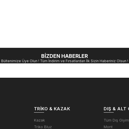
BİZDEN HABERLER
Bültenimize Üye Olun ! Tüm İndirim ve Fırsatlardan İlk Sizin Haberiniz Olsun !
TRIKO & KAZAK
DIŞ & ALT 
Kazak
Tüm Dış Giyi
Triko Bluz
Mont