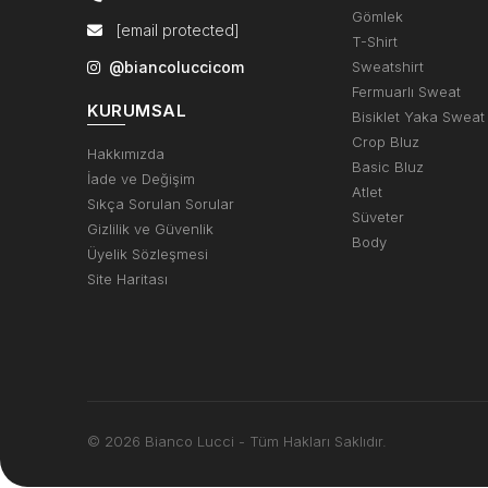
Gömlek
[email protected]
T-Shirt
@biancoluccicom
Sweatshirt
Fermuarlı Sweat
KURUMSAL
Bisiklet Yaka Sweat
Crop Bluz
Hakkımızda
Basic Bluz
İade ve Değişim
Atlet
Sıkça Sorulan Sorular
Süveter
Gizlilik ve Güvenlik
Body
Üyelik Sözleşmesi
Site Haritası
© 2026 Bianco Lucci - Tüm Hakları Saklıdır.