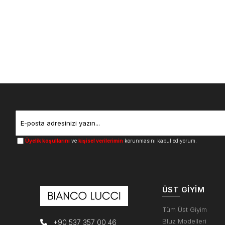
Üyelik koşullarını
ve
kişisel verilerimin
korunmasını kabul ediyorum.
ÜST GIYIM
Tüm Üst Giyim
Bluz Modelleri
+90 537 357 00 46