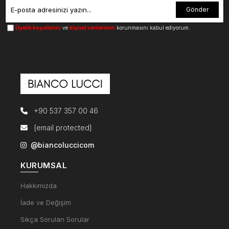
Gönder
Üyelik koşullarını
ve
kişisel verilerimin
korunmasını kabul ediyorum.
+90 537 357 00 46
[email protected]
@biancoluccicom
KURUMSAL
Hakkımızda
İade ve Değişim
Sıkça Sorulan Sorular