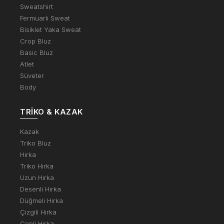
Sweatshirt
Fermuarlı Sweat
Bisiklet Yaka Sweat
Crop Bluz
Basic Bluz
Atlet
Süveter
Body
TRIKO & KAZAK
Kazak
Triko Bluz
Hırka
Triko Hırka
Uzun Hırka
Desenli Hırka
Düğmeli Hırka
Çizgili Hırka
Cepli Hırka