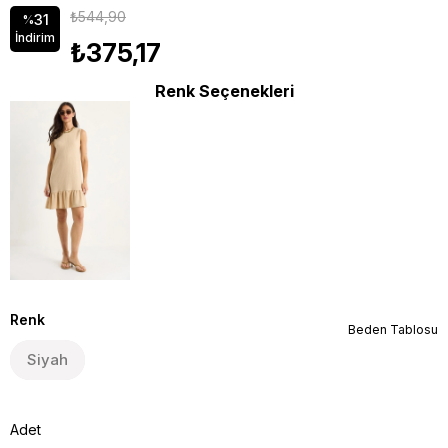
₺544,90
31
%
İndirim
₺375,17
Renk Seçenekleri
Renk
Beden Tablosu
Siyah
Adet