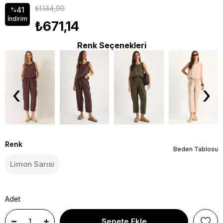
₺1.144,90
41
%
İndirim
₺671,14
Renk Seçenekleri
‹
›
Renk
Beden Tablosu
Limon Sarısı
Adet