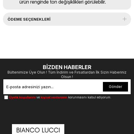
ürün renginde ton değişiklikleri görülebilir.
ÖDEME SEÇENEKLERI
BİZDEN HABERLER
Bültenimize Üye Olun ! Tüm İndirim ve Fırsatlardan İlk Sizin Haberiniz
Olsun !
Gönder
Üyelik koşullarını
ve
kişisel verilerimin
korunmasını kabul ediyorum.