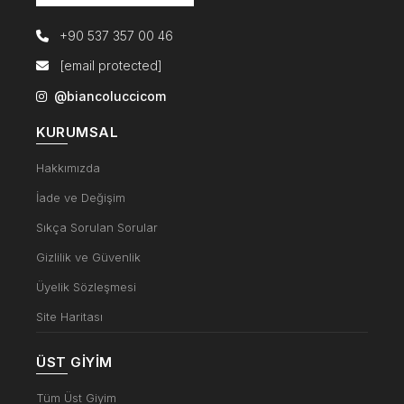
+90 537 357 00 46
[email protected]
@biancoluccicom
KURUMSAL
Hakkımızda
İade ve Değişim
Sıkça Sorulan Sorular
Gizlilik ve Güvenlik
Üyelik Sözleşmesi
Site Haritası
ÜST GIYIM
Tüm Üst Giyim