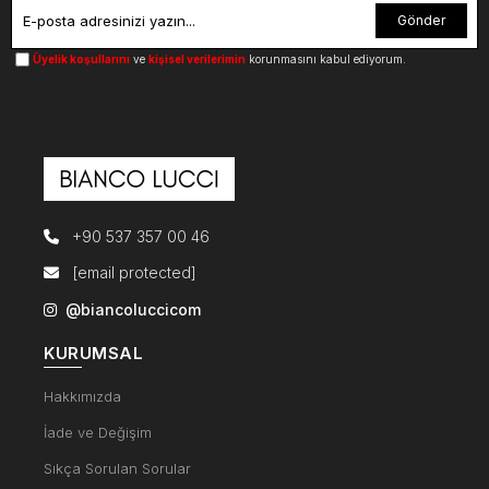
Gönder
Üyelik koşullarını
ve
kişisel verilerimin
korunmasını kabul ediyorum.
+90 537 357 00 46
[email protected]
@biancoluccicom
KURUMSAL
Hakkımızda
İade ve Değişim
Sıkça Sorulan Sorular