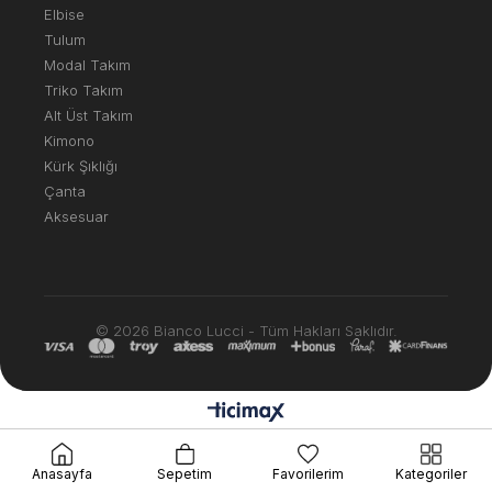
Elbise
Tulum
Modal Takım
Triko Takım
Alt Üst Takım
Kimono
Kürk Şıklığı
Çanta
Aksesuar
© 2026 Bianco Lucci - Tüm Hakları Saklıdır.
Anasayfa
Sepetim
Favorilerim
Kategoriler