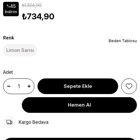
₺1.324,90
45
%
İndirim
₺734,90
Renk
Beden Tablosu
Limon Sarısı
Adet
Kargo Bedava