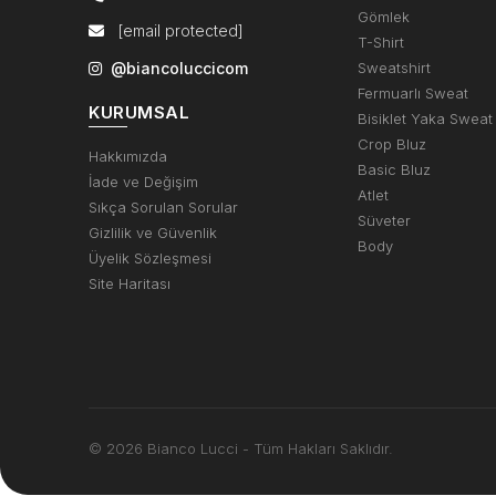
Gömlek
[email protected]
T-Shirt
@biancoluccicom
Sweatshirt
Fermuarlı Sweat
KURUMSAL
Bisiklet Yaka Sweat
Crop Bluz
Hakkımızda
Basic Bluz
İade ve Değişim
Atlet
Sıkça Sorulan Sorular
Süveter
Gizlilik ve Güvenlik
Body
Üyelik Sözleşmesi
Site Haritası
© 2026 Bianco Lucci - Tüm Hakları Saklıdır.