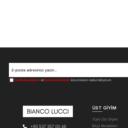
Üyelik koşullarını
ve
kişisel verilerimin
korunmasını kabul ediyorum.
ÜST GIYIM
Tüm Üst Giyim
Bluz Modelleri
+90 537 357 00 46