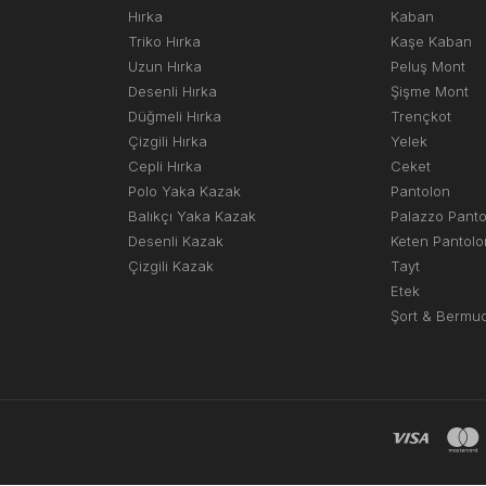
Hırka
Kaban
Triko Hırka
Kaşe Kaban
Uzun Hırka
Peluş Mont
Desenli Hırka
Şişme Mont
Düğmeli Hırka
Trençkot
Çizgili Hırka
Yelek
Cepli Hırka
Ceket
Polo Yaka Kazak
Pantolon
Balıkçı Yaka Kazak
Palazzo Pant
Desenli Kazak
Keten Pantolo
Çizgili Kazak
Tayt
Etek
Şort & Bermu