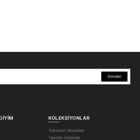
Gönder
GIYIM
KOLEKSIYONLAR
m
Yükselen Modeller
Yazdan Kalanlar