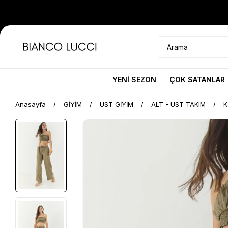
YENİ SEZON
ÇOK SATANLAR
Anasayfa
GİYİM
ÜST GİYİM
ALT - ÜST TAKIM
K