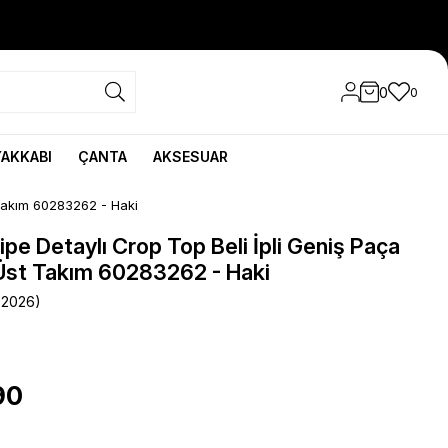
0
0
YAKKABI
ÇANTA
AKSESUAR
t Takım 60283262 - Haki
Gipe Detaylı Crop Top Beli İpli Geniş Paça
Üst Takım 60283262 - Haki
62026)
90