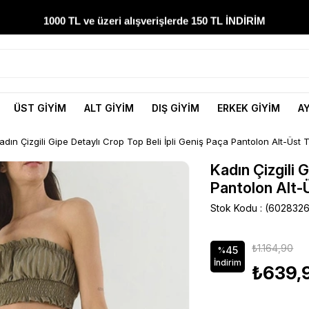
1000 TL ve üzeri alışverişlerde 150 TL İNDİRİM
Yeni sezon ürünlerini hemen keşfedin
300 TL ve üzeri alışverişlerde ÜCRETSİZ KARGO
ÜST GİYİM
ALT GİYİM
DIŞ GİYİM
ERKEK GİYİM
A
1000 TL ve üzeri alışverişlerde 150 TL İNDİRİM
adın Çizgili Gipe Detaylı Crop Top Beli İpli Geniş Paça Pantolon Alt-Üs
Kadın Çizgili 
Pantolon Alt-
Stok Kodu
(602832
₺1.164,90
45
%
İndirim
₺639,