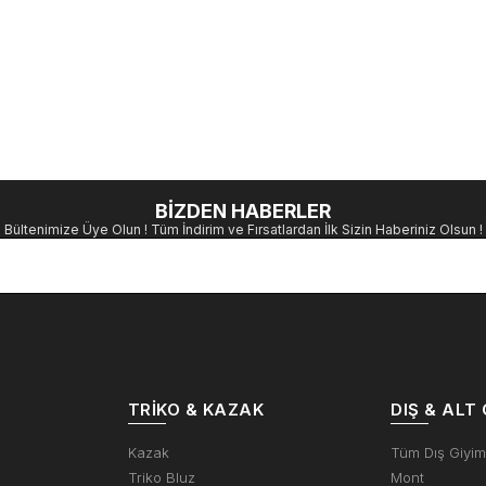
BİZDEN HABERLER
Bültenimize Üye Olun ! Tüm İndirim ve Fırsatlardan İlk Sizin Haberiniz Olsun !
TRIKO & KAZAK
DIŞ & ALT 
Kazak
Tüm Dış Giyi
Triko Bluz
Mont