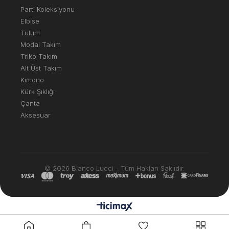
Parti Koleksiyonu
Elbise
Tulum
Modal Takım
Triko Takım
Alt Üst Takım
Kimono
Kürk Şıklığı
Çanta
Aksesuar
© 2026 Bianco Lucci - Tüm Hakları Saklıdır.