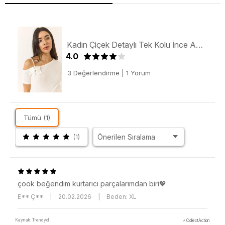
Kadın Çiçek Detaylı Tek Kolu İnce Askılı Ottonom Bluz 948 60283230 - Beyaz
4.0
3 Değerlendirme
|
1 Yorum
Tümü (1)
(1)
çook beğendim kurtarıcı parçalarımdan biri💖
E** Ç**
|
20.02.2026
|
Beden: XL
Kaynak: Trendyol
⚡ CollectAction