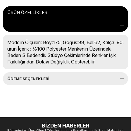
ÜRÜN ÖZELLIKLERI
Modelin Ölçüleri: Boy:175, Göğüs:88, Bel:62, Kalça: 90.
ürün İçerik : %100 Polyester Mankenin Üzerindeki
Beden S Bedendir. Stüdyo Çekimlerinde Renkler Işık
Farklılığından Dolayı Değişiklik Gösterebilir.
ÖDEME SEÇENEKLERI
BİZDEN HABERLER
Bültenimize Üye Olun ! Tüm İndirim ve Fırsatlardan İlk Sizin Haberiniz