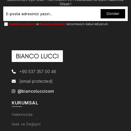
Olsun !
Gönder
Üyelik koşullarını
ve
kişisel verilerimin
korunmasını kabul ediyorum.
+90 537 357 00 46
[email protected]
@biancoluccicom
KURUMSAL
Hakkımızda
İade ve Değişim