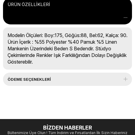
ÜRÜN ÖZELLIKLERI
Modelin Ölçüleri: Boy:175, Göğüs:88, Bel:62, Kalça: 90.
Ürün İçerik : %55 Polyester %40 Pamuk %5 Linen
Mankenin Üzerindeki Beden S Bedendir. Stüdyo
Çekimlerinde Renkler Işık Farklılığından Dolayı Değişiklik
Gösterebilir.
ÖDEME SEÇENEKLERI
BİZDEN HABERLER
Bültenimize Üye Olun ! Tüm İndirim ve Fırsatlardan İlk Sizin Haberiniz