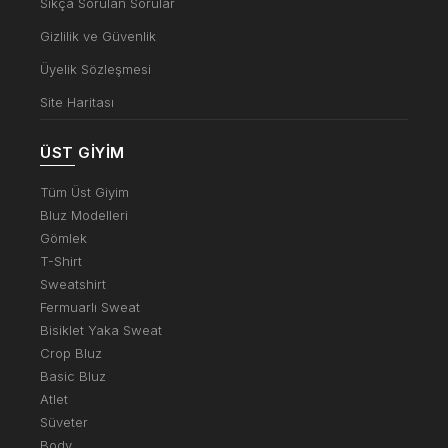
Sıkça Sorulan Sorular
Gizlilik ve Güvenlik
Üyelik Sözleşmesi
Site Haritası
ÜST GIYIM
Tüm Üst Giyim
Bluz Modelleri
Gömlek
T-Shirt
Sweatshirt
Fermuarlı Sweat
Bisiklet Yaka Sweat
Crop Bluz
Basic Bluz
Atlet
Süveter
Body