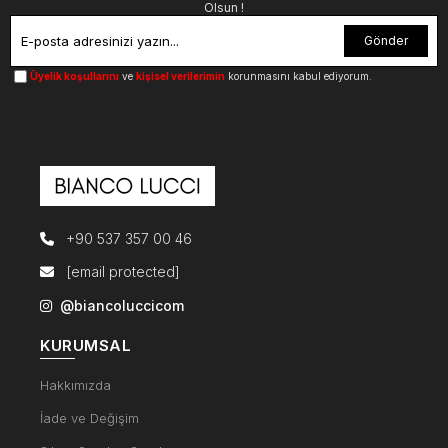
Olsun !
Gönder
Üyelik koşullarını
ve
kişisel verilerimin
korunmasını kabul ediyorum.
+90 537 357 00 46
[email protected]
@biancoluccicom
KURUMSAL
Hakkımızda
İade ve Değişim