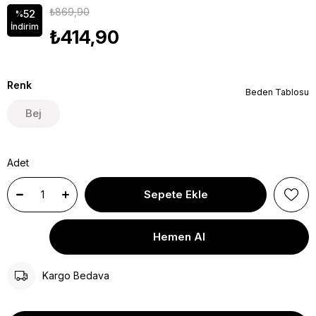
₺869,90
52
%
İndirim
₺414,90
Renk
Beden Tablosu
Bej
Adet
Kargo Bedava