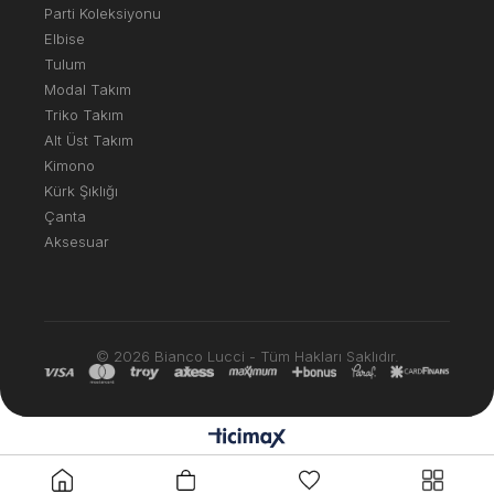
Parti Koleksiyonu
Elbise
Tulum
Modal Takım
Triko Takım
Alt Üst Takım
Kimono
Kürk Şıklığı
Çanta
Aksesuar
© 2026 Bianco Lucci - Tüm Hakları Saklıdır.