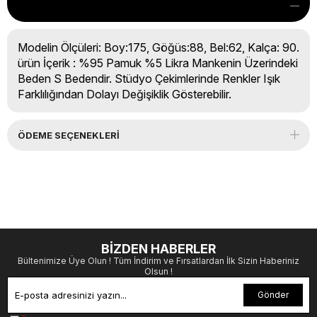
Modelin Ölçüleri: Boy:175, Göğüs:88, Bel:62, Kalça: 90.
ürün İçerik : %95 Pamuk %5 Likra Mankenin Üzerindeki
Beden S Bedendir. Stüdyo Çekimlerinde Renkler Işık
Farklılığından Dolayı Değişiklik Gösterebilir.
ÖDEME SEÇENEKLERI
BİZDEN HABERLER
Bültenimize Üye Olun ! Tüm İndirim ve Fırsatlardan İlk Sizin Haberiniz
Olsun !
Gönder