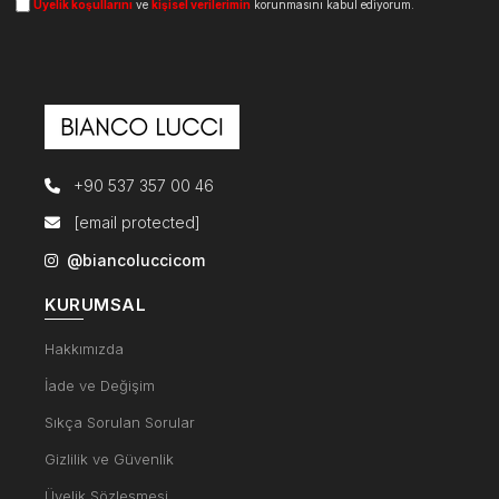
Üyelik koşullarını
ve
kişisel verilerimin
korunmasını kabul ediyorum.
+90 537 357 00 46
[email protected]
@biancoluccicom
KURUMSAL
Hakkımızda
İade ve Değişim
Sıkça Sorulan Sorular
Gizlilik ve Güvenlik
Üyelik Sözleşmesi