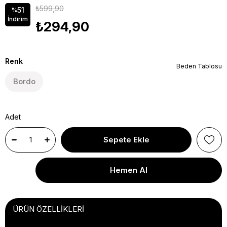
₺599,90
51
%
İndirim
₺294,90
Renk
Beden Tablosu
Bordo
Adet
ÜRÜN ÖZELLIKLERI