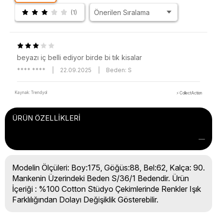
(1)
beyazı iç belli ediyor birde bi tık kisalar
**** ****
|
22.09.2025
|
Beden: S
Kaynak: Trendyol
⚡ CollectAction
ÜRÜN ÖZELLIKLERI
Modelin Ölçüleri: Boy:175, Göğüs:88, Bel:62, Kalça: 90.
Mankenin Üzerindeki Beden S/36/1 Bedendir. Ürün
İçeriği : %100 Cotton Stüdyo Çekimlerinde Renkler Işık
Farklılığından Dolayı Değişiklik Gösterebilir.