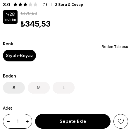
3.0
(1)
2 Soru & Cevap
₺479,90
28
%
İndirim
₺345,53
Renk
Beden Tablosu
Siyah-Beyaz
Beden
S
M
L
Adet