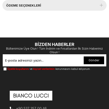
ÖDEME SEÇENEKLERI
BİZDEN HABERLER
Bültenimize Üye Olun ! Tüm İndirim ve Fırsatlardan İlk Sizin Haberiniz
Olsun !
Gönder
Üyelik koşullarını
ve
kişisel verilerimin
korunmasını kabul ediyorum.
+90 537 357 00 46