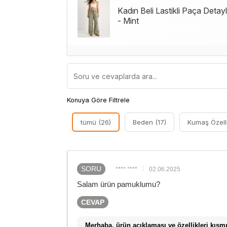
Kadın Beli Lastikli Paça Det
- Mint
Konuya Göre Filtrele
tümü (26)
Beden (17)
Kumaş Özelli
SORU
**** ****
02.06.2025
Salam ürün pamuklumu?
CEVAP
Merhaba, ürün açıklaması ve özellikleri kısmın