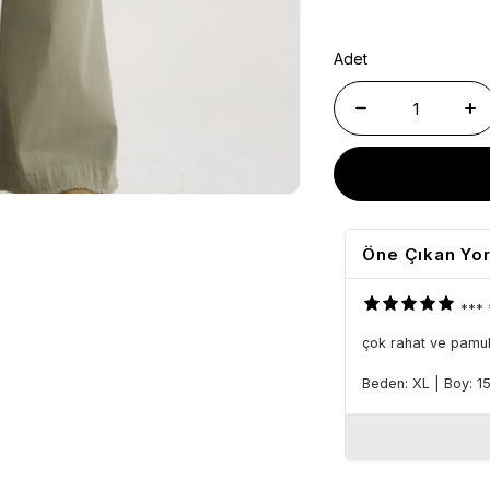
Adet
Öne Çıkan Yo
***
çok rahat ve pamuk
Beden: XL
|
Boy: 1