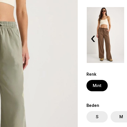
‹
Renk
Mint
Beden
S
M