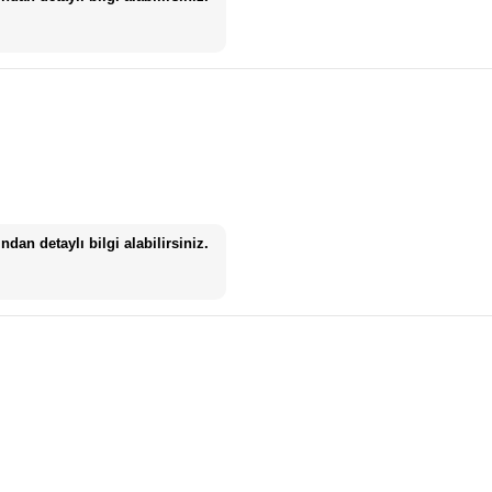
dan detaylı bilgi alabilirsiniz.
ncak boy bilginiz olmadığı için doğru beden öneremiyoruz. Boy bilgini