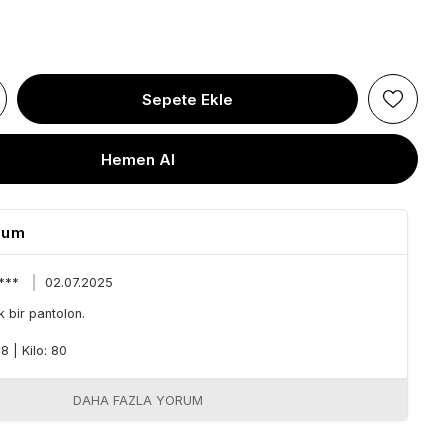
rum
 ***
02.07.2025
 bir pantolon.
58
|
Kilo: 80
DAHA FAZLA YORUM