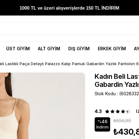
1000 TL ve üzeri alışverişlerde 150 TL İNDİRİM
300 TL ve üzeri alışverişlerde ÜCRETSİZ KARGO
1000 TL ve üzeri alışverişlerde 150 TL İNDİRİM
ÜST GİYİM
ALT GİYİM
DIŞ GİYİM
ERKEK GİYİM
A
Yeni sezon ürünlerini hemen keşfedin
eli Lastikli Paça Detaylı Palazzo Kalıp Pamuk Gabardin Yazlık Pantolon 
300 TL ve üzeri alışverişlerde ÜCRETSİZ KARGO
Kadın Beli Las
Gabardin Yazl
1000 TL ve üzeri alışverişlerde 150 TL İNDİRİM
Stok Kodu
(602833
4.3
(
₺804,90
46
%
İndirim
₺430,