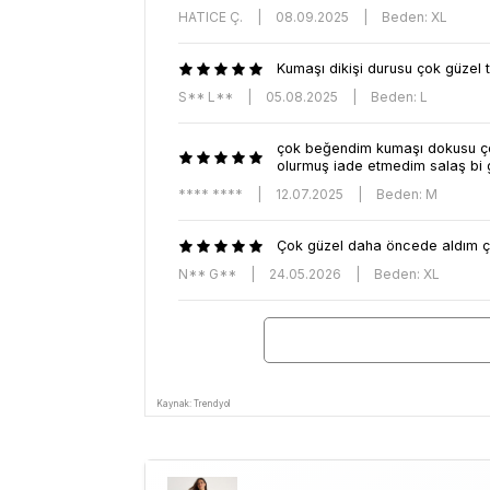
HATICE Ç.
|
08.09.2025
|
Beden: XL
Kumaşı dikişi durusu çok güzel 
S** L**
|
05.08.2025
|
Beden: L
çok beğendim kumaşı dokusu çok
olurmuş iade etmedim salaş bi g
**** ****
|
12.07.2025
|
Beden: M
Çok güzel daha öncede aldım 
N** G**
|
24.05.2026
|
Beden: XL
Kaynak: Trendyol