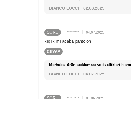
BİANCO LUCCİ
02.06.2025
SORU
**** ****
04.07.2025
kışlık mı acaba pantolon
CEVAP
Merhaba, ürün açıklaması ve özellikleri kısmın
BİANCO LUCCİ
04.07.2025
SORU
**** ****
01.06.2025
73 kiloya hangi bedeni önerirsiniz
CEVAP
Merhaba, 73 kg olduğunuzu belirtmişsiniz a