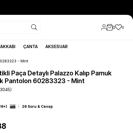
0
0
YAKKABI
ÇANTA
AKSESUAR
60283323 - Mint
tikli Paça Detaylı Palazzo Kalıp Pamuk
ık Pantolon 60283323 - Mint
23045)
26+)
26 Soru & Cevap
88