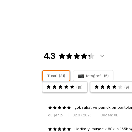
4.3
Tümü (31)
fotoğraflı (5)
(19)
(9)
çok rahat ve pamuk bir pantolo
gülşen p.
|
02.07.2025
|
Beden: XL
Harika yumuşacık 88kilo 165boy x