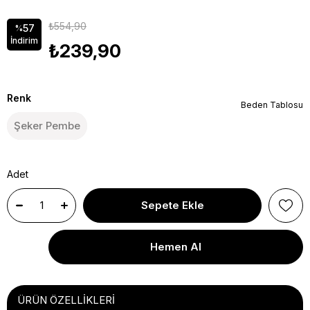
₺554,90
57
%
İndirim
₺239,90
Renk
Beden Tablosu
Şeker Pembe
Adet
ÜRÜN ÖZELLIKLERI