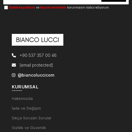
Üyelik koşullarını
ve
kişisel verilerimin
korunmasını kabul ediyorum.
+90 537 357 00 46
[email protected]
@biancoluccicom
KURUMSAL
Hakkımızda
İade ve Değişim
Sıkça Sorulan Sorular
Gizlilik ve Güvenlik